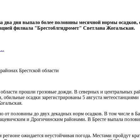
а два дня выпало более половины месячной нормы осадков,
мацией филиала "Брестоблгидромет" Светлана Жогальская.
а…
 по области прошли грозовые дожди. В северных и центральных р
ти, обильные осадки зарегистрированы 5 августа метеостанциям
огальская.
ало от половины до двух декадных норм осадков. В том числе 
вацевичским и Дрогичинским районами. В Бресте выпала полов
ом регионе ожидается неустойчивая погода. Местами пройдут кр