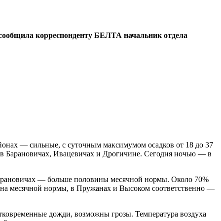
 сообщила корреспонденту БЕЛТА начальник отдела
айонах — сильные, с суточным максимумом осадков от 18 до 37
и в Барановичах, Ивацевичах и Дрогичине. Сегодня ночью — в
в Барановичах — больше половины месячной нормы. Около 70%
ина месячной нормы, в Пружанах и Высоком соответственно —
атковременные дожди, возможны грозы. Температура воздуха