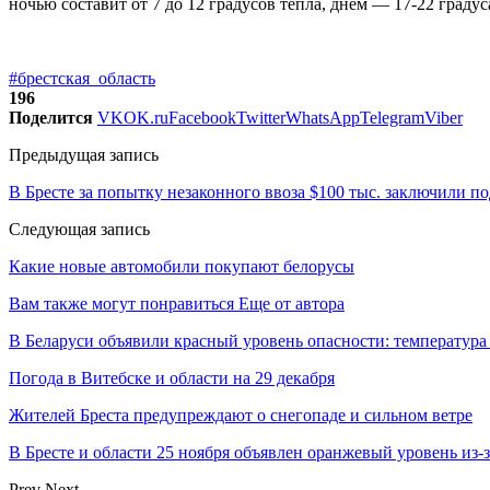
ночью составит от 7 до 12 градусов тепла, днем — 17-22 градус
#брестская_область
196
Поделится
VK
OK.ru
Facebook
Twitter
WhatsApp
Telegram
Viber
Предыдущая запись
В Бресте за попытку незаконного ввоза $100 тыс. заключили п
Следующая запись
Какие новые автомобили покупают белорусы
Вам также могут понравиться
Еще от автора
В Беларуси объявили красный уровень опасности: температура
Погода в Витебске и области на 29 декабря
Жителей Бреста предупреждают о снегопаде и сильном ветре
В Бресте и области 25 ноября объявлен оранжевый уровень из-
Prev
Next