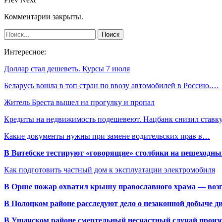
Комментарии закрыты.
Интересное:
Доллар стал дешеветь. Курсы 7 июля
Беларусь вошла в топ стран по ввозу автомобилей в Россию.…
Житель Бреста вышел на прогулку и пропал
Кредиты на недвижимость подешевеют. Нацбанк снизил став
Какие документы нужны при замене водительских прав в…
В Витебске тестируют «говорящие» столбики на пешеходны
Как подготовить частный дом к эксплуатации электромобиля
В Орше пожар охватил крышу православного храма — воз
В Полоцком районе расследуют дело о незаконной добыче д
В Ушачском районе смертельный несчастный случай произо