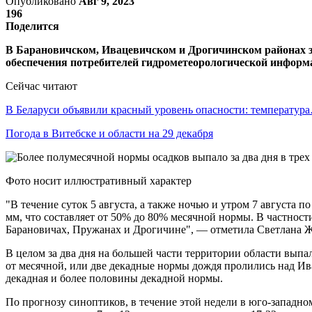
Опубликовано
Авг 9, 2023
196
Поделится
В Барановичском, Ивацевичском и Дрогичинском районах з
обеспечения потребителей гидрометеорологической инфор
Сейчас читают
В Беларуси объявили красный уровень опасности: температур
Погода в Витебске и области на 29 декабря
Фото носит иллюстративный характер
"В течение суток 5 августа, а также ночью и утром 7 августа
мм, что составляет от 50% до 80% месячной нормы. В частнос
Барановичах, Пружанах и Дрогичине", — отметила Светлана Ж
В целом за два дня на большей части территории области вып
от месячной, или две декадные нормы дождя пролились над И
декадная и более половины декадной нормы.
По прогнозу синоптиков, в течение этой недели в юго-западн