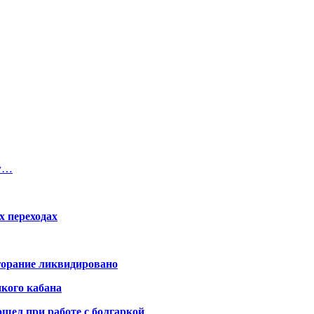
ку…
х переходах
горание ликвидировано
икого кабана
шел при работе с болгаркой