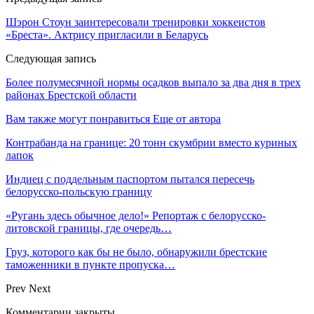
Шэрон Стоун заинтересовали тренировки хоккеистов
«Бреста». Актрису пригласили в Беларусь
Следующая запись
Более полумесячной нормы осадков выпало за два дня в трех
районах Брестской области
Вам также могут понравиться
Еще от автора
Контрабанда на границе: 20 тонн скумбрии вместо куриных
лапок
Индиец с поддельным паспортом пытался пересечь
белорусско-польскую границу
«Ругань здесь обычное дело!» Репортаж с белорусско-
литовской границы, где очередь…
Груз, которого как бы не было, обнаружили брестские
таможенники в пункте пропуска…
Prev
Next
Комментарии закрыты.