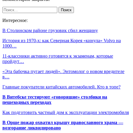
Интересное:
В Столинском районе грузовик сбил женщину
История из 1970-х: как Северная Корея «кинула» Volvo на
1000…
11-классники активно готовятся к экзаменам, которые
пройдут…
«Эта бабочка пугает людей». Энтомолог о новом вредителе
в…
Главные покупатели китайских автомобилей. Кто в топе?
В Витебске тестируют «говорящие» столбики на
пешеходных переходах
Как подготовить частный дом к эксплуатации электромобиля
В Орше пожар охватил крышу православного храма —
возгорание ликвидировано