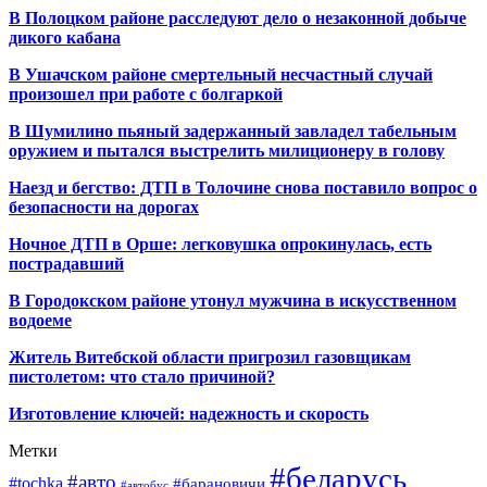
В Полоцком районе расследуют дело о незаконной добыче
дикого кабана
В Ушачском районе смертельный несчастный случай
произошел при работе с болгаркой
В Шумилино пьяный задержанный завладел табельным
оружием и пытался выстрелить милиционеру в голову
Наезд и бегство: ДТП в Толочине снова поставило вопрос о
безопасности на дорогах
Ночное ДТП в Орше: легковушка опрокинулась, есть
пострадавший
В Городокском районе утонул мужчина в искусственном
водоеме
Житель Витебской области пригрозил газовщикам
пистолетом: что стало причиной?
Изготовление ключей: надежность и скорость
Метки
#беларусь
#авто
#tochka
#барановичи
#автобус