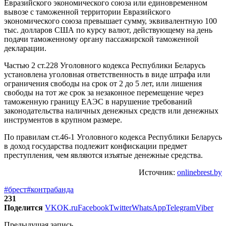
Евразийского экономического союза или единовременном
вывозе с таможенной территории Евразийского
экономического союза превышает сумму, эквивалентную 100
тыс. долларов США по курсу валют, действующему на день
подачи таможенному органу пассажирской таможенной
декларации.
Частью 2 ст.228 Уголовного кодекса Республики Беларусь
установлена уголовная ответственность в виде штрафа или
ограничения свободы на срок от 2 до 5 лет, или лишения
свободы на тот же срок за незаконное перемещение через
таможенную границу ЕАЭС в нарушение требований
законодательства наличных денежных средств или денежных
инструментов в крупном размере.
По правилам ст.46-1 Уголовного кодекса Республики Беларусь
в доход государства подлежит конфискации предмет
преступления, чем являются изъятые денежные средства.
Источник:
onlinebrest.by
#брест
#контрабанда
231
Поделится
VK
OK.ru
Facebook
Twitter
WhatsApp
Telegram
Viber
Предыдущая запись