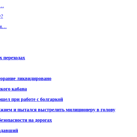
.…
у?
ля…
х переходах
горание ликвидировано
икого кабана
шел при работе с болгаркой
жием и пытался выстрелить милиционеру в голову
безопасности на дорогах
радавший