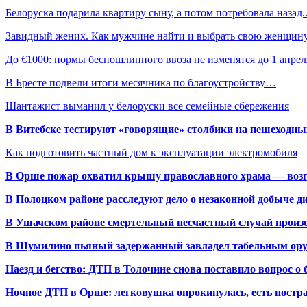
Белоруска подарила квартиру сыну, а потом потребовала назад
Завидный жених. Как мужчине найти и выбрать свою женщин
До €1000: нормы беспошлинного ввоза не изменятся до 1 апре
В Бресте подвели итоги месячника по благоустройству…
Шантажист выманил у белоруски все семейные сбережения
В Витебске тестируют «говорящие» столбики на пешеходны
Как подготовить частный дом к эксплуатации электромобиля
В Орше пожар охватил крышу православного храма — воз
В Полоцком районе расследуют дело о незаконной добыче д
В Ушачском районе смертельный несчастный случай произо
В Шумилино пьяный задержанный завладел табельным ору
Наезд и бегство: ДТП в Толочине снова поставило вопрос о 
Ночное ДТП в Орше: легковушка опрокинулась, есть пост