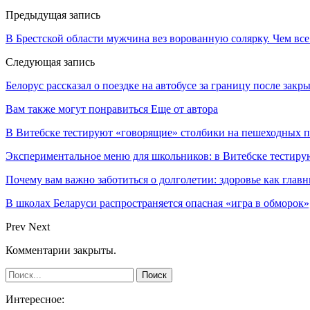
Предыдущая запись
В Брестской области мужчина вез ворованную солярку. Чем все
Следующая запись
Белорус рассказал о поездке на автобусе за границу после зак
Вам также могут понравиться
Еще от автора
В Витебске тестируют «говорящие» столбики на пешеходных п
Экспериментальное меню для школьников: в Витебске тестир
Почему вам важно заботиться о долголетии: здоровье как глав
В школах Беларуси распространяется опасная «игра в обморок»
Prev
Next
Комментарии закрыты.
Интересное: