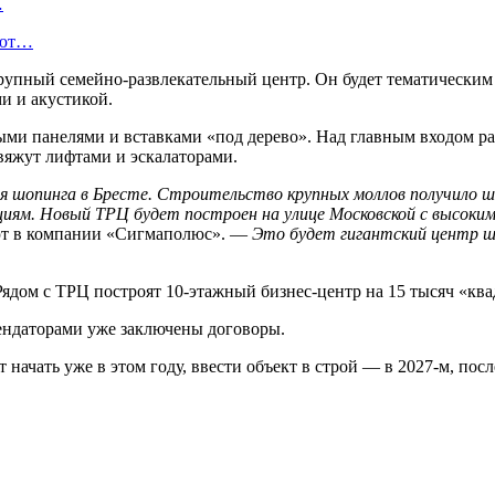
…
уют…
рупный семейно-развлекательный центр. Он будет тематическим 
и и акустикой.
лыми панелями и вставками «под дерево». Над главным входом р
вяжут лифтами и эскалаторами.
шопинга в Бресте. Строительство крупных моллов получило шир
ациям. Новый ТРЦ будет построен на улице Московской с высок
т в компании «Сигмаполюс». —
Это будет гигантский центр шо
Рядом с ТРЦ построят 10-этажный бизнес-центр на 15 тысяч «ква
ендаторами уже заключены договоры.
ачать уже в этом году, ввести объект в строй — в 2027-м, посл