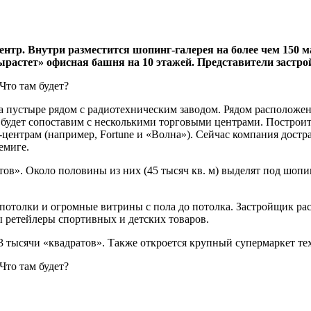
нтр. Внутри разместится шопинг-галерея на более чем 150 
ырастет» офисная башня на 10 этажей. Представители застр
на пустыре рядом с радиотехническим заводом. Рядом расположе
будет сопоставим с несколькими торговыми центрами. Построит
центрам (например, Fortune и «Волна»). Сейчас компания достр
емиге.
ов». Около половины из них (45 тысяч кв. м) выделят под шопин
потолки и огромные витрины с пола до потолка. Застройщик расс
ны ретейлеры спортивных и детских товаров.
3 тысячи «квадратов». Также откроется крупный супермаркет те