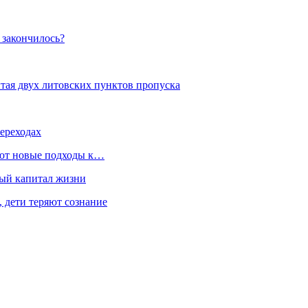
 закончилось?
рытая двух литовских пунктов пропуска
ереходах
уют новые подходы к…
ный капитал жизни
, дети теряют сознание