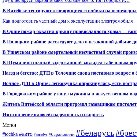
Где в Беларуси зарабатывают больше всего: топ городов и…
В Витебске тестируют «говорящие» столбики на пешеходны
Как подготовить частный дом к эксплуатации электромобиля
В Орше пожар охватил крышу православного храма — воз
В Полоцком районе расследуют дело о незаконной добыче д
В Ушачском районе смертельный несчастный случай произо
В Шумилино пьяный задержанный завладел табельным ору
Наезд и бегство: ДТП в Толочине снова поставило вопрос о 
Ночное ДТП в Орше: легковушка опрокинулась, есть пост
В Городокском районе утонул мужчина в искусственном во
Житель Витебской области пригрозил газовщикам пистолет
Изготовление ключей: надежность и скорость
Метки
#беларусь
#брес
#авто
#tochka
#барановичи
#автобус