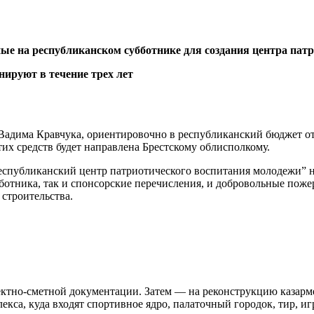
ные на республиканском субботнике для создания центра пат
 Вадима Кравчука, ориентировочно в республиканский бюджет от
их средств будет направлена Брестскому облисполкому.
еспубликанский центр патриотического воспитания молодежи” н
бботника, так и спонсорские перечисления, и добровольные поже
строительства.
оектно-сметной документации. Затем — на реконструкцию казар
екса, куда входят спортивное ядро, палаточный городок, тир, и