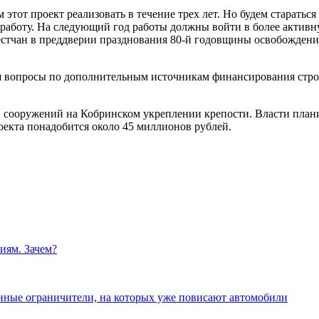
 этот проект реализовать в течение трех лет. Но будем старатьс
 работу. На следующий год работы должны войти в более активн
естчан в преддверии празднования 80-й годовщины освобождени
ся вопросы по дополнительным источникам финансирования стро
 сооружений на Кобринском укреплении крепости. Власти плани
екта понадобится около 45 миллионов рублей.
иям. Зачем?
нные ограничители, на которых уже повисают автомобили