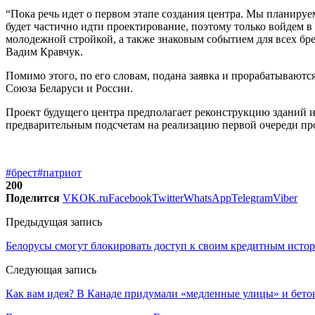
“Пока речь идет о первом этапе создания центра. Мы планируем
будет частично идти проектирование, поэтому только войдем в
молодежной стройкой, а также знаковым событием для всех бр
Вадим Кравчук.
Помимо этого, по его словам, подана заявка и прорабатывают
Союза Беларуси и России.
Проект будущего центра предполагает реконструкцию зданий и
предварительным подсчетам на реализацию первой очереди про
#брест
#патриот
200
Поделится
VK
OK.ru
Facebook
Twitter
WhatsApp
Telegram
Viber
Предыдущая запись
Белорусы смогут блокировать доступ к своим кредитным истор
Следующая запись
Как вам идея? В Канаде придумали «медленные улицы» и бето