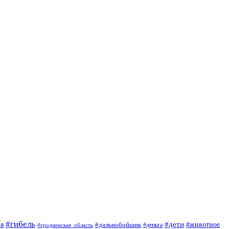
#гибель
#дети
#животное
я
#дальнобойщик
#деньга
#гродненская_область