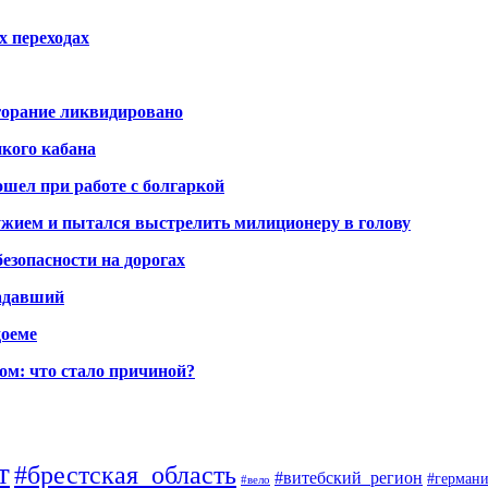
х переходах
горание ликвидировано
икого кабана
шел при работе с болгаркой
жием и пытался выстрелить милиционеру в голову
безопасности на дорогах
радавший
доеме
ом: что стало причиной?
т
#брестская_область
#витебский_регион
#германи
#вело