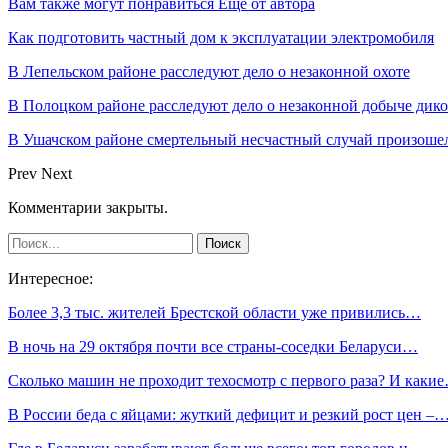
Вам также могут понравиться
Еще от автора
Как подготовить частный дом к эксплуатации электромобиля
В Лепельском районе расследуют дело о незаконной охоте
В Полоцком районе расследуют дело о незаконной добыче дико
В Ушачском районе смертельный несчастный случай произошел
Prev
Next
Комментарии закрыты.
Интересное:
Более 3,3 тыс. жителей Брестской области уже привились…
В ночь на 29 октября почти все страны-соседки Беларуси…
Сколько машин не проходит техосмотр с первого раза? И каки
В России беда с яйцами: жуткий дефицит и резкий рост цен –