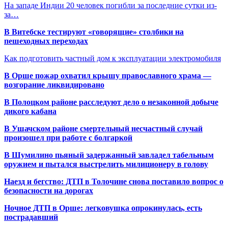
На западе Индии 20 человек погибли за последние сутки из-
за…
В Витебске тестируют «говорящие» столбики на
пешеходных переходах
Как подготовить частный дом к эксплуатации электромобиля
В Орше пожар охватил крышу православного храма —
возгорание ликвидировано
В Полоцком районе расследуют дело о незаконной добыче
дикого кабана
В Ушачском районе смертельный несчастный случай
произошел при работе с болгаркой
В Шумилино пьяный задержанный завладел табельным
оружием и пытался выстрелить милиционеру в голову
Наезд и бегство: ДТП в Толочине снова поставило вопрос о
безопасности на дорогах
Ночное ДТП в Орше: легковушка опрокинулась, есть
пострадавший