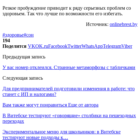
Резкое пробуждение приводит к ряду серьезных проблем со
здоровьем. Так что лучше по возможности его избегать.
Источник:
onlinebrest.by
#здоровье
#сон
194
Поделится
VK
OK.ru
Facebook
Twitter
WhatsApp
Telegram
Viber
Предыдущая запись
У вас номер отклеился. Странные метаморфозы с табличками
Следующая запись
Для предпринимателей подготовили изменения в работе: что
станет с ИП и налогами?
Вам также могут понравиться
Еще от автора
В Витебске тестируют «говорящие» столбики на пешеходных
переходах
Экспериментальное меню для школьников: в Витебске
тестируют новые подходы к…