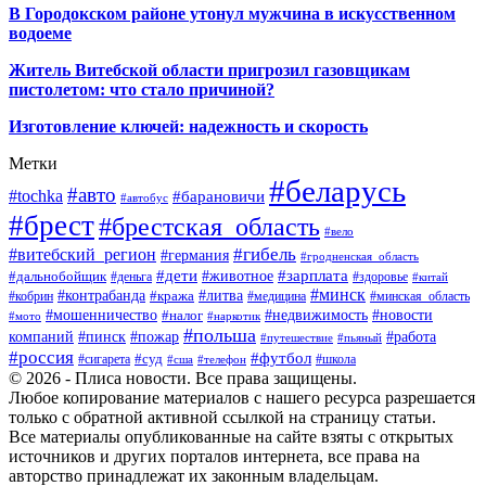
В Городокском районе утонул мужчина в искусственном
водоеме
Житель Витебской области пригрозил газовщикам
пистолетом: что стало причиной?
Изготовление ключей: надежность и скорость
Метки
#беларусь
#авто
#tochka
#барановичи
#автобус
#брест
#брестская_область
#вело
#гибель
#витебский_регион
#германия
#гродненская_область
#зарплата
#дети
#животное
#дальнобойщик
#деньга
#здоровье
#китай
#минск
#контрабанда
#литва
#кража
#кобрин
#медицина
#минская_область
#мошенничество
#налог
#недвижимость
#новости
#наркотик
#мото
#польша
компаний
#пинск
#пожар
#работа
#путешествие
#пьяный
#россия
#футбол
#суд
#сигарета
#школа
#сша
#телефон
© 2026 - Плиса новости. Все права защищены.
Любое копирование материалов с нашего ресурса разрешается
только с обратной активной ссылкой на страницу статьи.
Все материалы опубликованные на сайте взяты с открытых
источников и других порталов интернета, все права на
авторство принадлежат их законным владельцам.