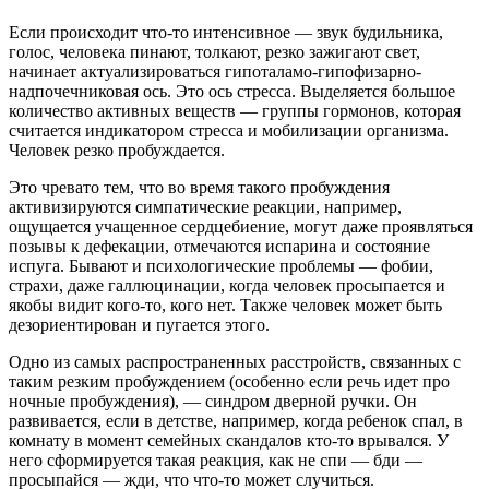
Если происходит что-то интенсивное — звук будильника,
голос, человека пинают, толкают, резко зажигают свет,
начинает актуализироваться гипоталамо-гипофизарно-
надпочечниковая ось. Это ось стресса. Выделяется большое
количество активных веществ — группы гормонов, которая
считается индикатором стресса и мобилизации организма.
Человек резко пробуждается.
Это чревато тем, что во время такого пробуждения
активизируются симпатические реакции, например,
ощущается учащенное сердцебиение, могут даже проявляться
позывы к дефекации, отмечаются испарина и состояние
испуга. Бывают и психологические проблемы — фобии,
страхи, даже галлюцинации, когда человек просыпается и
якобы видит кого-то, кого нет. Также человек может быть
дезориентирован и пугается этого.
Одно из самых распространенных расстройств, связанных с
таким резким пробуждением (особенно если речь идет про
ночные пробуждения), — синдром дверной ручки. Он
развивается, если в детстве, например, когда ребенок спал, в
комнату в момент семейных скандалов кто-то врывался. У
него сформируется такая реакция, как не спи — бди —
просыпайся — жди, что что-то может случиться.