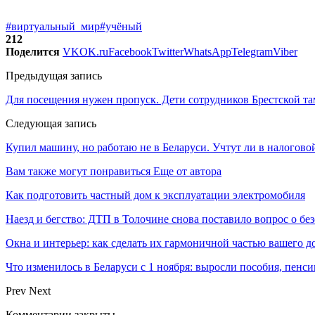
#виртуальный_мир
#учёный
212
Поделится
VK
OK.ru
Facebook
Twitter
WhatsApp
Telegram
Viber
Предыдущая запись
Для посещения нужен пропуск. Дети сотрудников Брестской та
Следующая запись
Купил машину, но работаю не в Беларуси. Учтут ли в налоговой
Вам также могут понравиться
Еще от автора
Как подготовить частный дом к эксплуатации электромобиля
Наезд и бегство: ДТП в Толочине снова поставило вопрос о бе
Окна и интерьер: как сделать их гармоничной частью вашего д
Что изменилось в Беларуси с 1 ноября: выросли пособия, пенс
Prev
Next
Комментарии закрыты.