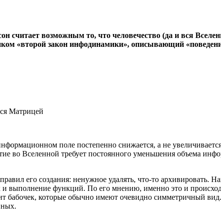
н считает возможным то, что человечество (да и вся Вселен
иком «второй закон инфодинамики», описывающий «поведен
 информационном поле постепенно снижается, а не увеличивается
обытие во Вселенной требует постоянного уменьшения объема ин
правил его создания: ненужное удалять, что-то архивировать. Н
 и выполнение функций. По его мнению, именно это и происход
дит бабочек, которые обычно имеют очевидно симметричный вид
нных.