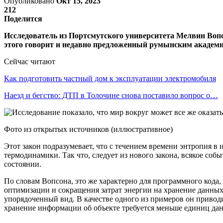
Опубликовано
Окт 15, 2023
212
Поделится
Исследователь из Портсмутского университета Мелвин Вопсо
этого говорит и недавно предложенный румынским академ
Сейчас читают
Как подготовить частный дом к эксплуатации электромобиля
Наезд и бегство: ДТП в Толочине снова поставило вопрос о…
Фото из открытых источников (иллюстративное)
Этот закон подразумевает, что с течением времени энтропия в
термодинамики. Так что, следует из нового закона, всякое с
состоянии.
По словам Вопсона, это же характерно для программного кода, 
оптимизации и сокращения затрат энергии на хранение данных
упорядоченный вид. В качестве одного из примеров он приво
хранение информации об объекте требуется меньше единиц да