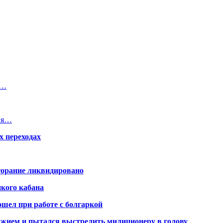
В…
дня…
х переходах
горание ликвидировано
икого кабана
шел при работе с болгаркой
жием и пытался выстрелить милиционеру в голову