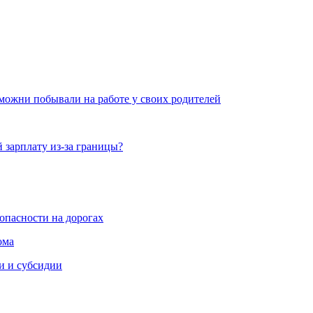
можни побывали на работе у своих родителей
 зарплату из-за границы?
зопасности на дорогах
ома
ии и субсидии