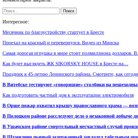
Интересное:
Месячник по благоустройству стартует в Бресте
Проехал на красный и перевернулся. Видео из Минска
Самая дорогая игрушка в мире стоит полмиллиона долларов. 
Как будет выглядеть ЖК SIKORSKY HOUSE в Бресте на…
Праздник к 45-летию Ленинского района. Смотрите, как сего
В Витебске тестируют «говорящие» столбики на пешеходны
Как подготовить частный дом к эксплуатации электромобиля
В Орше пожар охватил крышу православного храма — воз
В Полоцком районе расследуют дело о незаконной добыче д
В Ушачском районе смертельный несчастный случай произо
В Шумилино пьяный задержанный завладел табельным ору