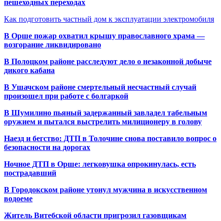
пешеходных переходах
Как подготовить частный дом к эксплуатации электромобиля
В Орше пожар охватил крышу православного храма —
возгорание ликвидировано
В Полоцком районе расследуют дело о незаконной добыче
дикого кабана
В Ушачском районе смертельный несчастный случай
произошел при работе с болгаркой
В Шумилино пьяный задержанный завладел табельным
оружием и пытался выстрелить милиционеру в голову
Наезд и бегство: ДТП в Толочине снова поставило вопрос о
безопасности на дорогах
Ночное ДТП в Орше: легковушка опрокинулась, есть
пострадавший
В Городокском районе утонул мужчина в искусственном
водоеме
Житель Витебской области пригрозил газовщикам