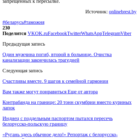
запрещенных к пересылке.
Источник:
onlinebrest.by
#беларусь
#таможня
230
Поделится
VK
OK.ru
Facebook
Twitter
WhatsApp
Telegram
Viber
Предыдущая запись
Один мужчина погиб, второй в больнице. Очистка
канализации закончилась трагедией
Следующая запись
Cчастливы вместе. 9 шагов к семейной гармонии
Вам также могут понравиться
Еще от автора
Контрабанда на границе: 20 тонн скумбрии вместо куриных
лапок
Индиец с поддельным паспортом пытался пересечь
белорусско-польскую границу
«Ругань здесь обычное дело!» Репортаж с белорусско-