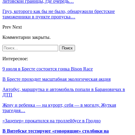
литовской границы, где очередь…
Груз, которого как бы не было, обнаружили брестские
таможенники в пункте пропуска…
Prev
Next
Комментарии закрыты.
Интересное:
9 июля в Бресте состоится гонка Bison Race
В Бресте проходит масштабная экологическая акция
Автобус, маршрутка и автомобиль попали в Барановичах в
ДТП
Жену и ребенка — на курорт, себя — в могилу. Жуткая
трагедия…
«Зацепер» прокатился на троллейбусе в Гродно
В Витебске тестируют «говорящие» столбики на