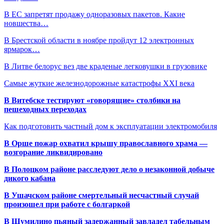
В ЕС запретят продажу одноразовых пакетов. Какие
новшества…
В Брестской области в ноябре пройдут 12 электронных
ярмарок…
В Литве белорус вез две краденые легковушки в грузовике
Самые жуткие железнодорожные катастрофы XXI века
В Витебске тестируют «говорящие» столбики на
пешеходных переходах
Как подготовить частный дом к эксплуатации электромобиля
В Орше пожар охватил крышу православного храма —
возгорание ликвидировано
В Полоцком районе расследуют дело о незаконной добыче
дикого кабана
В Ушачском районе смертельный несчастный случай
произошел при работе с болгаркой
В Шумилино пьяный задержанный завладел табельным