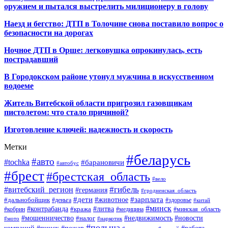
оружием и пытался выстрелить милиционеру в голову
Наезд и бегство: ДТП в Толочине снова поставило вопрос о
безопасности на дорогах
Ночное ДТП в Орше: легковушка опрокинулась, есть
пострадавший
В Городокском районе утонул мужчина в искусственном
водоеме
Житель Витебской области пригрозил газовщикам
пистолетом: что стало причиной?
Изготовление ключей: надежность и скорость
Метки
#беларусь
#авто
#tochka
#барановичи
#автобус
#брест
#брестская_область
#вело
#гибель
#витебский_регион
#германия
#гродненская_область
#зарплата
#дети
#животное
#дальнобойщик
#деньга
#здоровье
#китай
#минск
#контрабанда
#литва
#кража
#кобрин
#медицина
#минская_область
#мошенничество
#налог
#недвижимость
#новости
#наркотик
#мото
#польша