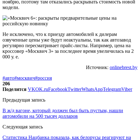
ноябрю, поэтому там отказались раскрывать стоимость новой
модели.
Не исключено, что к приезду автомобилей к дилерам
озвученные цены уже будут неактуальны, так как автозавод
регулярно пересматривает прайс-листы. Например, цена на
кроссовер «Москвич 3» за последнее время увеличилась на 2
000 у. е.
Источник:
onlinebrest.by
#авто
#москвич
#россия
206
Поделится
VK
OK.ru
Facebook
Twitter
WhatsApp
Telegram
Viber
Предыдущая запись
В ж/д вагоне, который должен был быть пустым, нашли
автомобили на 500 тысяч долларов
Следующая запись
Статистика Нацбанка показала, как белорусы реагируют на