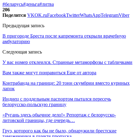
#беларусь
#деньга
#литва
206
Поделится
VK
OK.ru
Facebook
Twitter
WhatsApp
Telegram
Viber
Предыдущая запись
В пригороде Бреста после капремонта открыли врачебную
амбулаторию
Следующая запись
У вас номер отклеился. Странные метаморфозы с табличками
Вам также могут понравиться
Еще от автора
Контрабанда на границе: 20 тонн скумбрии вместо куриных
лапок
Индиец с поддельным паспортом пытался пересечь
белорусско-польскую границу
«Ругань здесь обычное дело!» Репортаж с белорусско-
литовской границы, где очередь…
Груз, которого как бы не было, обнаружили брестские
таможенники в пункте пропуска…