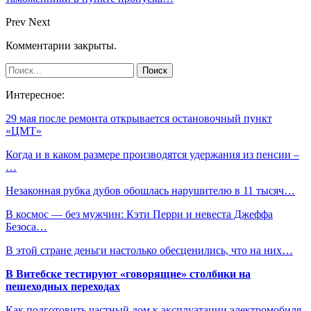
Prev
Next
Комментарии закрыты.
Интересное:
29 мая после ремонта открывается остановочный пункт
«ЦМТ»
Когда и в каком размере производятся удержания из пенсии –
…
Незаконная рубка дубов обошлась нарушителю в 11 тысяч…
В космос — без мужчин: Кэти Перри и невеста Джеффа
Безоса…
В этой стране деньги настолько обесценились, что на них…
В Витебске тестируют «говорящие» столбики на
пешеходных переходах
Как подготовить частный дом к эксплуатации электромобиля