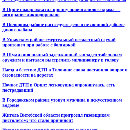
В Орше пожар охватил крышу православного храма —
возгорание ликвидировано
В Полоцком районе расследуют дело о незаконной добыче
дикого кабана
В Ушачском районе смертельный несчастный случай
произошел при работе с болгаркой
В Шумилино пьяный задержанный завладел табельным
оружием и пытался выстрелить милиционеру в голову
Наезд и бегство: ДТП в Толочине снова поставило вопрос о
безопасности на дорогах
Ночное ДТП в Орше: легковушка опрокинулась, есть
пострадавший
В Городокском районе утонул мужчина в искусственном
водоеме
Житель Витебской области пригрозил газовщикам
пистолетом: что стало причиной?