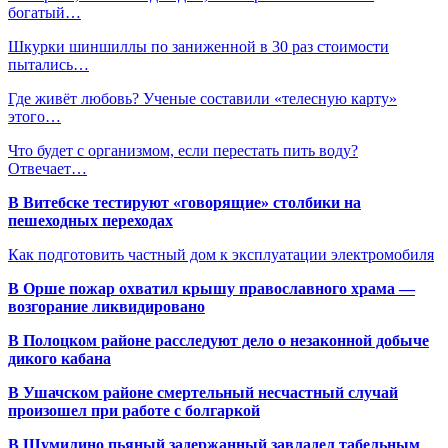
богатый…
Шкурки шиншиллы по заниженной в 30 раз стоимости
пытались…
Где живёт любовь? Ученые составили «телесную карту»
этого…
Что будет с организмом, если перестать пить воду?
Отвечает…
В Витебске тестируют «говорящие» столбики на
пешеходных переходах
Как подготовить частный дом к эксплуатации электромобиля
В Орше пожар охватил крышу православного храма —
возгорание ликвидировано
В Полоцком районе расследуют дело о незаконной добыче
дикого кабана
В Ушачском районе смертельный несчастный случай
произошел при работе с болгаркой
В Шумилино пьяный задержанный завладел табельным