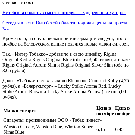
Сейчас читают
Витебская область за месяц потеряла 13 деревень и хуторов
Сегодня власти Витебской области подняли цены на проезд
в…
Кроме того, из опубликованной информации следует, что в
ноябре на белорусском рынке появятся новые марки сигарет.
Так, «Интер Тобакко» добавило в свою линейку Rigins
Original Red и Rigins Original Blue (обе по 3,60 рубля), а также
Rigins Original Aurum Slim и Rigins Original Silver Slim (обе по
3,65 рубля).
Далее, «Табак-инвест» заявило Richmond Compact Ruby (4,75
рубля), а «Беларусьторг» – Lucky Strike Aroma Red, Lucky
Strike Aroma Brown и Lucky Strike Aroma Yellow (все по 5,00
рубля).
Цена в
Цена в
Марки сигарет
октябре
ноябре
Сигареты, производимые ООО «Табак-инвест»
Winston Classic, Winston Blue, Winston Super
6,15
6,45
Slims Blue