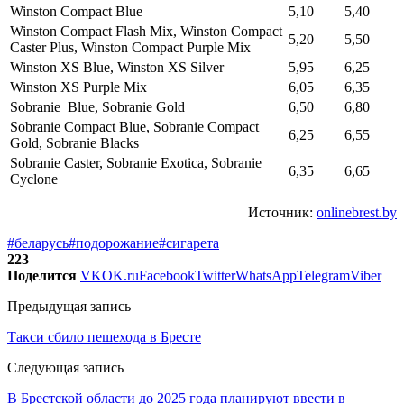
Winston Compact Blue
5,10
5,40
Winston Compact Flash Mix, Winston Compact
5,20
5,50
Caster Plus, Winston Compact Purple Mix
Winston XS Blue, Winston XS Silver
5,95
6,25
Winston XS Purple Mix
6,05
6,35
Sobranie Blue, Sobranie Gold
6,50
6,80
Sobranie Compact Blue, Sobranie Compact
6,25
6,55
Gold, Sobranie Blacks
Sobranie Caster, Sobranie Exotica, Sobranie
6,35
6,65
Cyclone
Источник:
onlinebrest.by
#беларусь
#подорожание
#сигарета
223
Поделится
VK
OK.ru
Facebook
Twitter
WhatsApp
Telegram
Viber
Предыдущая запись
Такси сбило пешехода в Бресте
Следующая запись
В Брестской области до 2025 года планируют ввести в