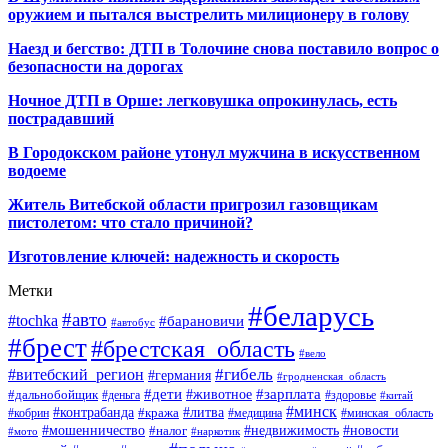
оружием и пытался выстрелить милиционеру в голову
Наезд и бегство: ДТП в Толочине снова поставило вопрос о
безопасности на дорогах
Ночное ДТП в Орше: легковушка опрокинулась, есть
пострадавший
В Городокском районе утонул мужчина в искусственном
водоеме
Житель Витебской области пригрозил газовщикам
пистолетом: что стало причиной?
Изготовление ключей: надежность и скорость
Метки
#беларусь
#авто
#tochka
#барановичи
#автобус
#брест
#брестская_область
#вело
#гибель
#витебский_регион
#германия
#гродненская_область
#зарплата
#дети
#животное
#дальнобойщик
#деньга
#здоровье
#китай
#минск
#контрабанда
#литва
#кража
#кобрин
#медицина
#минская_область
#мошенничество
#налог
#недвижимость
#новости
#наркотик
#мото