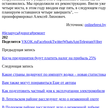
остановились. Мы продолжили их реконструкцию. Ввели уже
четыре моста, в этом году вводим еще пять, в следующем году
планируем оставшиеся четыре завершить", —
проинформировал Алексей Ляхнович.
Источник:
onlinebrest.by
#беларусь
#дорога
#ремонт
202
Поделится
VK
OK.ru
Facebook
Twitter
WhatsApp
Telegram
Viber
Предыдущая запись
Когда предприятия будут платить налог на прибыль 25%
Следующая запись
Какие страны лидируют по импорту водки – новая статистика
Вам также могут понравиться
Еще от автора
Как подготовить частный дом к эксплуатации электромобиля
В Лепельском районе расследуют дело о незаконной охоте
В Полоцком районе расследуют дело о незаконной добыче