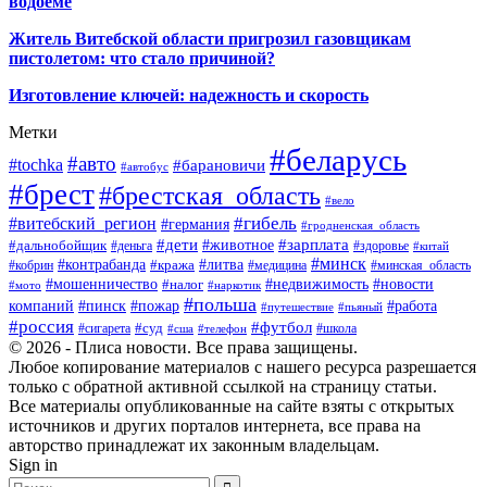
водоеме
Житель Витебской области пригрозил газовщикам
пистолетом: что стало причиной?
Изготовление ключей: надежность и скорость
Метки
#беларусь
#авто
#tochka
#барановичи
#автобус
#брест
#брестская_область
#вело
#гибель
#витебский_регион
#германия
#гродненская_область
#зарплата
#дети
#животное
#дальнобойщик
#деньга
#здоровье
#китай
#минск
#контрабанда
#литва
#кража
#кобрин
#медицина
#минская_область
#мошенничество
#налог
#недвижимость
#новости
#наркотик
#мото
#польша
компаний
#пинск
#пожар
#работа
#путешествие
#пьяный
#россия
#футбол
#суд
#сигарета
#школа
#сша
#телефон
© 2026 - Плиса новости. Все права защищены.
Любое копирование материалов с нашего ресурса разрешается
только с обратной активной ссылкой на страницу статьи.
Все материалы опубликованные на сайте взяты с открытых
источников и других порталов интернета, все права на
авторство принадлежат их законным владельцам.
Sign in