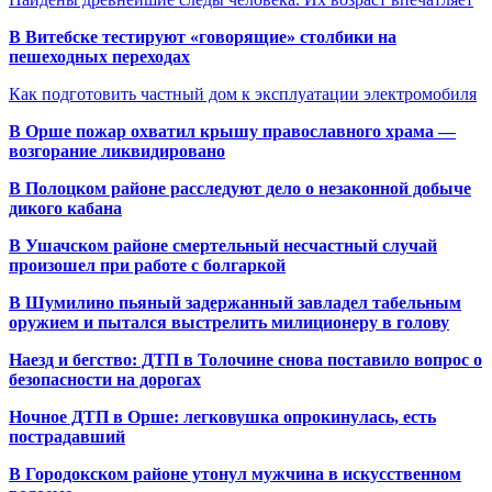
В Витебске тестируют «говорящие» столбики на
пешеходных переходах
Как подготовить частный дом к эксплуатации электромобиля
В Орше пожар охватил крышу православного храма —
возгорание ликвидировано
В Полоцком районе расследуют дело о незаконной добыче
дикого кабана
В Ушачском районе смертельный несчастный случай
произошел при работе с болгаркой
В Шумилино пьяный задержанный завладел табельным
оружием и пытался выстрелить милиционеру в голову
Наезд и бегство: ДТП в Толочине снова поставило вопрос о
безопасности на дорогах
Ночное ДТП в Орше: легковушка опрокинулась, есть
пострадавший
В Городокском районе утонул мужчина в искусственном