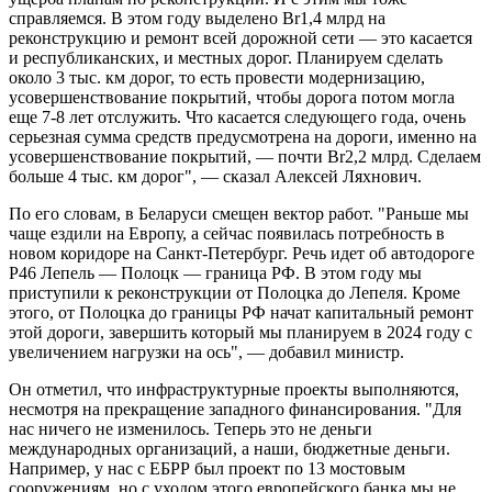
справляемся. В этом году выделено Br1,4 млрд на
реконструкцию и ремонт всей дорожной сети — это касается
и республиканских, и местных дорог. Планируем сделать
около 3 тыс. км дорог, то есть провести модернизацию,
усовершенствование покрытий, чтобы дорога потом могла
еще 7-8 лет отслужить. Что касается следующего года, очень
серьезная сумма средств предусмотрена на дороги, именно на
усовершенствование покрытий, — почти Br2,2 млрд. Сделаем
больше 4 тыс. км дорог", — сказал Алексей Ляхнович.
По его словам, в Беларуси смещен вектор работ. "Раньше мы
чаще ездили на Европу, а сейчас появилась потребность в
новом коридоре на Санкт-Петербург. Речь идет об автодороге
Р46 Лепель — Полоцк — граница РФ. В этом году мы
приступили к реконструкции от Полоцка до Лепеля. Кроме
этого, от Полоцка до границы РФ начат капитальный ремонт
этой дороги, завершить который мы планируем в 2024 году с
увеличением нагрузки на ось", — добавил министр.
Он отметил, что инфраструктурные проекты выполняются,
несмотря на прекращение западного финансирования. "Для
нас ничего не изменилось. Теперь это не деньги
международных организаций, а наши, бюджетные деньги.
Например, у нас с ЕБРР был проект по 13 мостовым
сооружениям, но с уходом этого европейского банка мы не