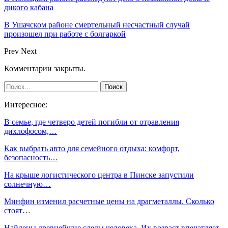
дикого кабана
В Ушачском районе смертельный несчастный случай
произошел при работе с болгаркой
Prev
Next
Комментарии закрыты.
Интересное:
В семье, где четверо детей погибли от отравления
дихлофосом,…
Как выбрать авто для семейного отдыха: комфорт,
безопасность…
На крыше логистического центра в Пинске запустили
солнечную…
Минфин изменил расчетные цены на драгметаллы. Сколько
стоят…
Найдены древнейшие следы человека. Их возраст впечатляет