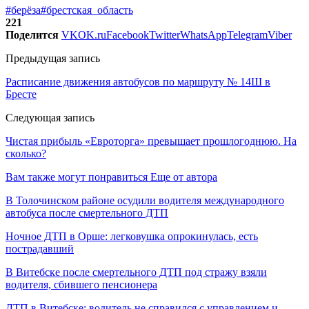
#берёза
#брестская_область
221
Поделится
VK
OK.ru
Facebook
Twitter
WhatsApp
Telegram
Viber
Предыдущая запись
Расписание движения автобусов по маршруту № 14Ш в
Бресте
Следующая запись
Чистая прибыль «Евроторга» превышает прошлогоднюю. На
сколько?
Вам также могут понравиться
Еще от автора
В Толочинском районе осудили водителя международного
автобуса после смертельного ДТП
Ночное ДТП в Орше: легковушка опрокинулась, есть
пострадавший
В Витебске после смертельного ДТП под стражу взяли
водителя, сбившего пенсионера
ДТП в Витебске: водитель не справился с управлением и