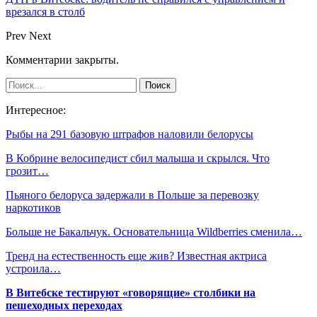
врезался в столб
Prev
Next
Комментарии закрыты.
Интересное:
Рыбы на 291 базовую штрафов наловили белорусы
В Кобрине велосипедист сбил малыша и скрылся. Что
грозит…
Пьяного белоруса задержали в Польше за перевозку
наркотиков
Больше не Бакальчук. Основательница Wildberries сменила…
Тренд на естественность еще жив? Известная актриса
устроила…
В Витебске тестируют «говорящие» столбики на
пешеходных переходах