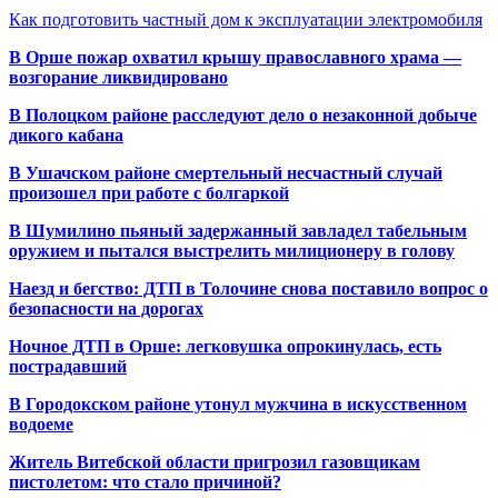
Как подготовить частный дом к эксплуатации электромобиля
В Орше пожар охватил крышу православного храма —
возгорание ликвидировано
В Полоцком районе расследуют дело о незаконной добыче
дикого кабана
В Ушачском районе смертельный несчастный случай
произошел при работе с болгаркой
В Шумилино пьяный задержанный завладел табельным
оружием и пытался выстрелить милиционеру в голову
Наезд и бегство: ДТП в Толочине снова поставило вопрос о
безопасности на дорогах
Ночное ДТП в Орше: легковушка опрокинулась, есть
пострадавший
В Городокском районе утонул мужчина в искусственном
водоеме
Житель Витебской области пригрозил газовщикам
пистолетом: что стало причиной?