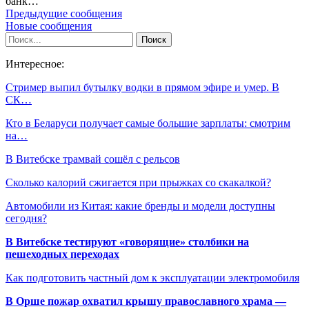
банк…
Предыдущие сообщения
Новые сообщения
Интересное:
Стример выпил бутылку водки в прямом эфире и умер. В
СК…
Кто в Беларуси получает самые большие зарплаты: смотрим
на…
В Витебске трамвай сошёл с рельсов
Сколько калорий сжигается при прыжках со скакалкой?
Автомобили из Китая: какие бренды и модели доступны
сегодня?
В Витебске тестируют «говорящие» столбики на
пешеходных переходах
Как подготовить частный дом к эксплуатации электромобиля
В Орше пожар охватил крышу православного храма —