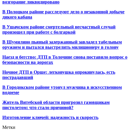
возгорание ликвидировано
В Полоцком районе расследуют дело о незаконной добыче
дикого кабана
В Ушачском районе смертельный несчастный случай
произошел при работе с болгаркой
В Шумилино пьяный задержанный завладел табельным
оружием и пытался выстрелить милиционеру в голову
Наезд и бегство: ДТП в Толочине снова поставило вопрос о
безопасности на дорогах
Ночное ДТП в Орше: легковушка опрокинулась, есть
пострадавший
В Городокском районе утонул мужчина в искусственном
водоеме
Житель Витебской области пригрозил газовщикам
пистолетом: что стало причиной?
Изготовление ключей: надежность и скорость
Метки