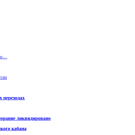
его…
пли
х переходах
горание ликвидировано
икого кабана