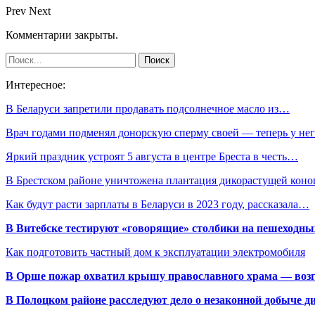
Prev
Next
Комментарии закрыты.
Интересное:
В Беларуси запретили продавать подсолнечное масло из…
Врач годами подменял донорскую сперму своей — теперь у н
Яркий праздник устроят 5 августа в центре Бреста в честь…
В Брестском районе уничтожена плантация дикорастущей коно
Как будут расти зарплаты в Беларуси в 2023 году, рассказала…
В Витебске тестируют «говорящие» столбики на пешеходны
Как подготовить частный дом к эксплуатации электромобиля
В Орше пожар охватил крышу православного храма — воз
В Полоцком районе расследуют дело о незаконной добыче д