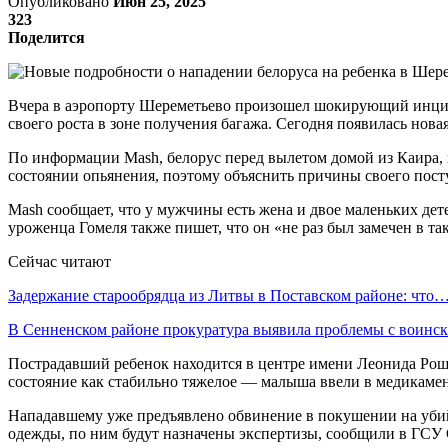
Опубликовано
Июн 25, 2025
323
Поделится
Вчера в аэропорту Шереметьево произошел шокирующий инциден
своего роста в зоне получения багажа. Сегодня появилась нов
По информации Mash, белорус перед вылетом домой из Каира, 
состоянии опьянения, поэтому объяснить причины своего посту
Mash сообщает, что у мужчины есть жена и двое маленьких дет
уроженца Гомеля также пишет, что он «не раз был замечен в та
Сейчас читают
Задержание старообрядца из Литвы в Поставском районе: что
В Сенненском районе прокуратура выявила проблемы с воин
Пострадавший ребенок находится в центре имени Леонида Роша
состояние как стабильно тяжелое — малыша ввели в медикамен
Нападавшему уже предъявлено обвинение в покушении на убийс
одежды, по ним будут назначены экспертизы, сообщили в ГСУ