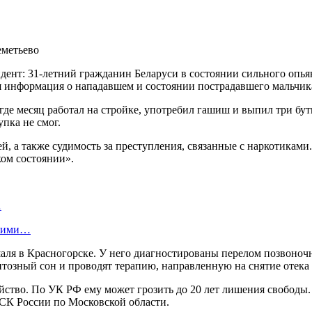
т: 31-летний гражданин Беларуси в состоянии сильного опьяне
ая информация о нападавшем и состоянии пострадавшего мальчик
где месяц работал на стройке, употребил гашиш и выпил три бут
пка не смог.
ей, а также судимость за преступления, связанные с наркотикам
ком состоянии».
…
скими…
ля в Красногорске. У него диагностированы перелом позвоночн
тозный сон и проводят терапию, направленную на снятие отека 
тво. По УК РФ ему может грозить до 20 лет лишения свободы. 
 СК России по Московской области.