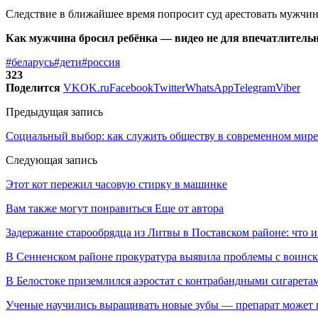
Следствие в ближайшее время попросит суд арестовать мужчин
Как мужчина бросил ребёнка — видео не для впечатлительн
#беларусь
#дети
#россия
323
Поделится
VK
OK.ru
Facebook
Twitter
WhatsApp
Telegram
Viber
Предыдущая запись
Социальный выбор: как служить обществу в современном мире
Следующая запись
Этот кот пережил часовую стирку в машинке
Вам также могут понравиться
Еще от автора
Задержание старообрядца из Литвы в Поставском районе: что и
В Сенненском районе прокуратура выявила проблемы с воинс
В Белостоке приземлился аэростат с контрабандными сигарета
Ученые научились выращивать новые зубы — препарат может по