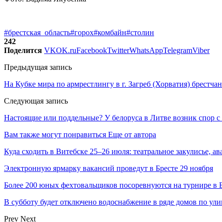
#брестская_область
#горох
#комбайн
#столин
242
Поделится
VK
OK.ru
Facebook
Twitter
WhatsApp
Telegram
Viber
Предыдущая запись
На Кубке мира по армрестлингу в г. Загреб (Хорватия) брестча
Следующая запись
Настоящие или поддельные? У белоруса в Литве возник спор с
Вам также могут понравиться
Еще от автора
Куда сходить в Витебске 25–26 июля: театральное закулисье, а
Электронную ярмарку вакансий проведут в Бресте 29 ноября
Более 200 юных фехтовальщиков посоревнуются на турнире в 
В субботу будет отключено водоснабжение в ряде домов по ули
Prev
Next