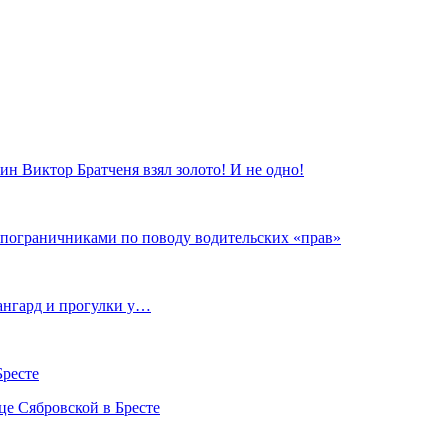
нин Виктор Братченя взял золото! И не одно!
 пограничниками по поводу водительских «прав»
вангард и прогулки у…
Бресте
це Сябровской в Бресте