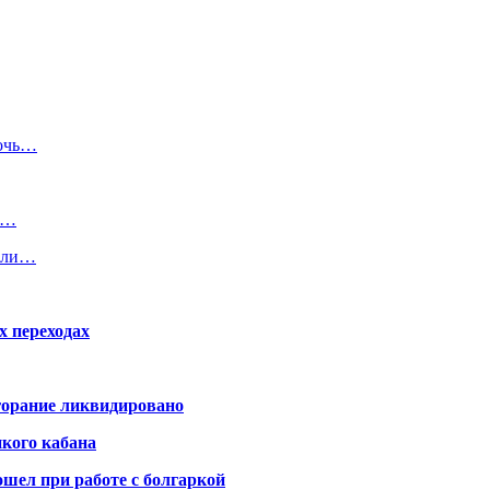
дочь…
в…
вили…
х переходах
горание ликвидировано
икого кабана
шел при работе с болгаркой