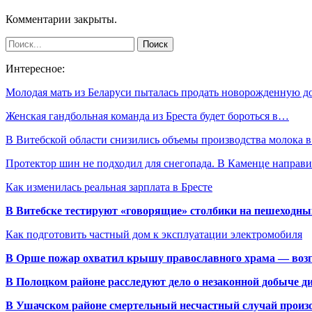
Комментарии закрыты.
Интересное:
Молодая мать из Беларуси пыталась продать новорожденную 
Женская гандбольная команда из Бреста будет бороться в…
В Витебской области снизились объемы производства молока 
Протектор шин не подходил для снегопада. В Каменце напра
Как изменилась реальная зарплата в Бресте
В Витебске тестируют «говорящие» столбики на пешеходны
Как подготовить частный дом к эксплуатации электромобиля
В Орше пожар охватил крышу православного храма — воз
В Полоцком районе расследуют дело о незаконной добыче д
В Ушачском районе смертельный несчастный случай произо