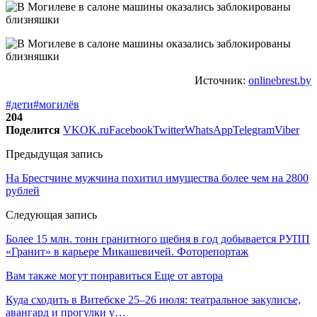
Источник:
onlinebrest.by
#дети
#могилёв
204
Поделится
VK
OK.ru
Facebook
Twitter
WhatsApp
Telegram
Viber
Предыдущая запись
На Брестчине мужчина похитил имущества более чем на 2800
рублей
Следующая запись
Более 15 млн. тонн гранитного щебня в год добывается РУПП
«Гранит» в карьере Микашевичей. Фоторепортаж
Вам также могут понравиться
Еще от автора
Куда сходить в Витебске 25–26 июля: театральное закулисье,
авангард и прогулки у…