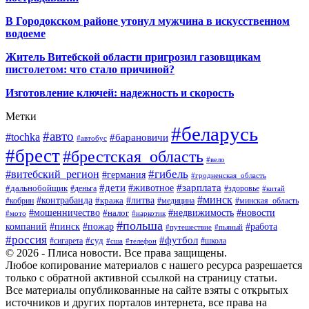
В Городокском районе утонул мужчина в искусственном
водоеме
Житель Витебской области пригрозил газовщикам
пистолетом: что стало причиной?
Изготовление ключей: надежность и скорость
Метки
#беларусь
#авто
#tochka
#барановичи
#автобус
#брест
#брестская_область
#вело
#гибель
#витебский_регион
#германия
#гродненская_область
#зарплата
#дети
#животное
#дальнобойщик
#деньга
#здоровье
#китай
#минск
#контрабанда
#литва
#кража
#кобрин
#медицина
#минская_область
#мошенничество
#налог
#недвижимость
#новости
#наркотик
#мото
#польша
компаний
#пинск
#пожар
#работа
#путешествие
#пьяный
#россия
#футбол
#суд
#сигарета
#школа
#сша
#телефон
© 2026 - Плиса новости. Все права защищены.
Любое копирование материалов с нашего ресурса разрешается
только с обратной активной ссылкой на страницу статьи.
Все материалы опубликованные на сайте взяты с открытых
источников и других порталов интернета, все права на