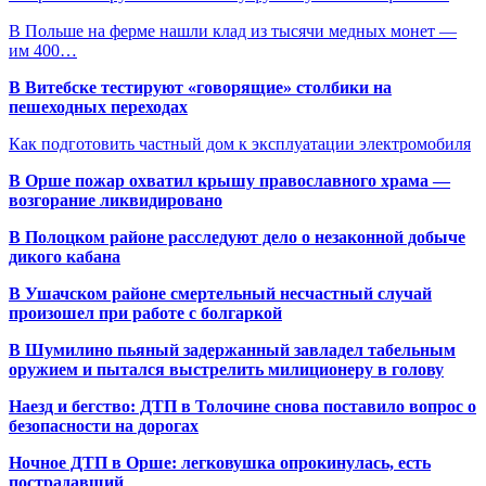
В Польше на ферме нашли клад из тысячи медных монет —
им 400…
В Витебске тестируют «говорящие» столбики на
пешеходных переходах
Как подготовить частный дом к эксплуатации электромобиля
В Орше пожар охватил крышу православного храма —
возгорание ликвидировано
В Полоцком районе расследуют дело о незаконной добыче
дикого кабана
В Ушачском районе смертельный несчастный случай
произошел при работе с болгаркой
В Шумилино пьяный задержанный завладел табельным
оружием и пытался выстрелить милиционеру в голову
Наезд и бегство: ДТП в Толочине снова поставило вопрос о
безопасности на дорогах
Ночное ДТП в Орше: легковушка опрокинулась, есть
пострадавший