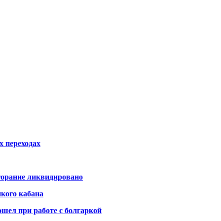
х переходах
горание ликвидировано
икого кабана
шел при работе с болгаркой