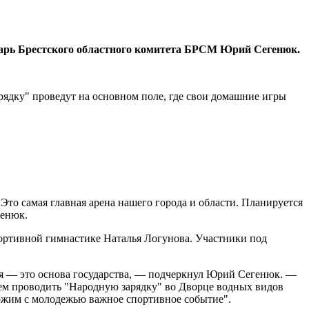
арь Брестского областного комитета БРСМ Юрий Сегенюк.
ядку" проведут на основном поле, где свои домашние игры
то самая главная арена нашего города и области. Планируется
генюк.
портивной гимнастике Наталья Логунова. Участники под
ация — это основа государства, — подчеркнул Юрий Сегенюк. —
дем проводить "Народную зарядку" во Дворце водных видов
ержим с молодежью важное спортивное событие".