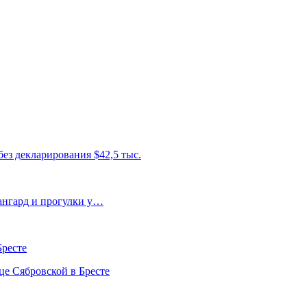
без декларирования $42,5 тыс.
вангард и прогулки у…
Бресте
це Сябровской в Бресте