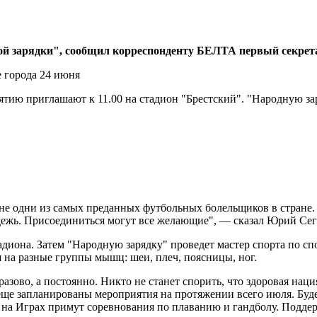
ой зарядки", сообщил корреспонденту БЕЛТА первый секрет
ию приглашают к 11.00 на стадион "Брестский". "Народную зар
е одни из самых преданных футбольных болельщиков в стране. Э
одежь. Присоединиться могут все желающие", — сказал Юрий Се
адиона. Затем "Народную зарядку" проведет мастер спорта по с
на разные группы мышц: шеи, плеч, поясницы, ног.
 разово, а постоянно. Никто не станет спорить, что здоровая н
с еще запланированы мероприятия на протяжении всего июля. Бу
ы на Играх примут соревнования по плаванию и гандболу. Подд