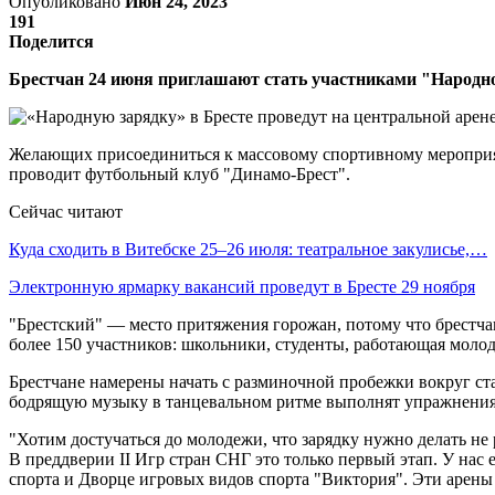
Опубликовано
Июн 24, 2023
191
Поделится
Брестчан 24 июня приглашают стать участниками "Народн
Желающих присоединиться к массовому спортивному мероприят
проводит футбольный клуб "Динамо-Брест".
Сейчас читают
Куда сходить в Витебске 25–26 июля: театральное закулисье,…
Электронную ярмарку вакансий проведут в Бресте 29 ноября
"Брестский" — место притяжения горожан, потому что брестчан
более 150 участников: школьники, студенты, работающая мол
Брестчане намерены начать с разминочной пробежки вокруг ст
бодрящую музыку в танцевальном ритме выполнят упражнения 
"Хотим достучаться до молодежи, что зарядку нужно делать не
В преддверии II Игр стран СНГ это только первый этап. У на
спорта и Дворце игровых видов спорта "Виктория". Эти арен