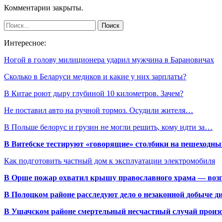
Комментарии закрыты.
Интересное:
Ногой в голову милиционера ударил мужчина в Барановичах
Сколько в Беларуси медиков и какие у них зарплаты?
В Китае роют дыру глубиной 10 километров. Зачем?
Не поставил авто на ручной тормоз. Осудили жителя…
В Польше белорус и грузин не могли решить, кому идти за…
В Витебске тестируют «говорящие» столбики на пешеходны
Как подготовить частный дом к эксплуатации электромобиля
В Орше пожар охватил крышу православного храма — воз
В Полоцком районе расследуют дело о незаконной добыче д
В Ушачском районе смертельный несчастный случай произо