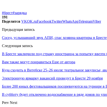
#брест
#зарядка
191
Поделится
VK
OK.ru
Facebook
Twitter
WhatsApp
Telegram
Viber
Предыдущая запись
Сосед, услышавший звук АПИ, спас хозяина квартиры в Бресте
Следующая запись
В Бресте заключили под стражу иностранца за попытку ввезти 
Вам также могут понравиться
Еще от автора
Куда сходить в Витебске 25–26 июля: театральное закулисье, а
Электронную ярмарку вакансий проведут в Бресте 29 ноября
Более 200 юных фехтовальщиков посоревнуются на турнире в 
В субботу будет отключено водоснабжение в ряде домов по ули
Prev
Next