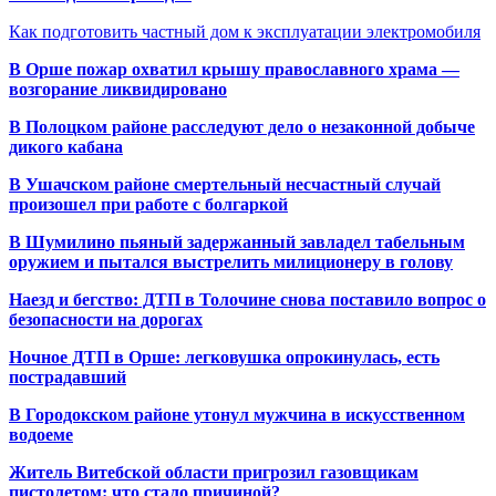
Как подготовить частный дом к эксплуатации электромобиля
В Орше пожар охватил крышу православного храма —
возгорание ликвидировано
В Полоцком районе расследуют дело о незаконной добыче
дикого кабана
В Ушачском районе смертельный несчастный случай
произошел при работе с болгаркой
В Шумилино пьяный задержанный завладел табельным
оружием и пытался выстрелить милиционеру в голову
Наезд и бегство: ДТП в Толочине снова поставило вопрос о
безопасности на дорогах
Ночное ДТП в Орше: легковушка опрокинулась, есть
пострадавший
В Городокском районе утонул мужчина в искусственном
водоеме
Житель Витебской области пригрозил газовщикам
пистолетом: что стало причиной?