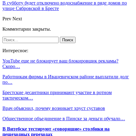
В субботу будет отключено водоснабжение в ряде домов по
улице Сябровской в Бресте
Prev
Next
Комментарии закрыты.
Интересное:
YouTube еще не блокирует ваш блокировщик рекламы?
Скоро…
Работникам фирмы в Ивацевичском районе выплатили долг
по…
Брестские десантники принимают участие в ротном
тактическом…
Врач объяснил, почему возникает хруст суставов
Общественное объединение в Пинске за деньги обучало…
В Витебске тестируют «говорящие» столбики на
пешеходных переходах