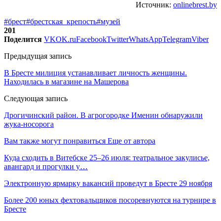
Источник:
onlinebrest.by
#брест
#брестская_крепость
#музей
201
Поделится
VK
OK.ru
Facebook
Twitter
WhatsApp
Telegram
Viber
Предыдущая запись
В Бресте милиция устанавливает личность женщины.
Находилась в магазине на Машерова
Следующая запись
Дрогичинский район. В агрогородке Именин обнаружили
жука-носорога
Вам также могут понравиться
Еще от автора
Куда сходить в Витебске 25–26 июля: театральное закулисье,
авангард и прогулки у…
Электронную ярмарку вакансий проведут в Бресте 29 ноября
Более 200 юных фехтовальщиков посоревнуются на турнире в
Бресте