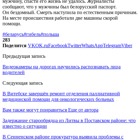
мужчину, спасти его жизнь не удалось. Журналисты
сообщают, что у мужчины был белорусский паспорт.
Он бездомный. Смерть наступила по естественным причинам.
На месте происшествия работали две машины скорой
помощи.
#беларусь
#гибель
#польша
283
Поделится
VK
OK.ru
Facebook
Twitter
WhatsApp
Telegram
Viber
Предыдущая запись
Видеокамеры на дорогах научились распознавать лица
водителей
Следующая запись
В Витебске завершён ремонт отделения паллиативной
медицинской помощи для онкологических больных
Вам также могут понравиться
Еще от автора
Задержание старообрядца из Литвы в Поставском районе: что
известно о ситуации
В Сенненском районе прокуратура выявила проблемы с