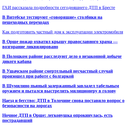
ГАИ рассказала подробности сегодняшнего ДТП в Бресте
В Витебске тестируют «говорящие» столбики на
пешеходных переходах
Как подготовить частный дом к эксплуатации электромобиля
В Орше пожар охватил крышу православного храма —
возгорание ликвидировано
В Полоцком районе расследуют дело о незаконной добыче
дикого кабана
В Ушачском районе смертельный несчастный случай
произошел при работе с болгаркой
В Шумилино пьяный задержанный завладел табельным
оружием и пытался выстрелить милиционеру в голову
Наезд и бегство: ДТП в Толочине снова поставило вопрос о
безопасности на дорогах
Ночное ДТП в Орше: легковушка опрокинулась, есть
пострадавший