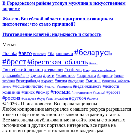
В Городокском районе утонул мужчина в искусственном
водоеме
Житель Витебской области пригрозил газовщикам
пистолетом: что стало причиной?
Изготовление ключей: надежность и скорость
Метки
#беларусь
#авто
#tochka
#барановичи
#автобус
#брест
#брестская_область
#вело
#гибель
#витебский_регион
#германия
#гродненская_область
#зарплата
#дети
#животное
#дальнобойщик
#деньга
#здоровье
#китай
#минск
#контрабанда
#литва
#кража
#кобрин
#медицина
#минская_область
#мошенничество
#налог
#недвижимость
#новости
#наркотик
#мото
#польша
компаний
#пинск
#пожар
#работа
#путешествие
#пьяный
#россия
#футбол
#суд
#сигарета
#школа
#сша
#телефон
© 2026 - Плиса новости. Все права защищены.
Любое копирование материалов с нашего ресурса разрешается
только с обратной активной ссылкой на страницу статьи.
Все материалы опубликованные на сайте взяты с открытых
источников и других порталов интернета, все права на
авторство принадлежат их законным владельцам.