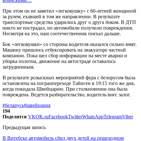
воинскими…
При этом он не заметил «легковушку» с 60-летней женщиной
за рулем, ехавшей в том же направлении. В результате
транспортные средства ударились друг о друга боком. В ДТП
никто не пострадал, но автомобили получили повреждения.
Несмотря на это, наш соотечественник поехал дальше.
Бок «легковушки» со стороны водителя оказался сильно вмят.
Машину пришлось отбуксировать на эвакуаторе частной
компании. Пока шел сбор информации на месте аварии и
уборка полотна, движение на автостраде оставалось
затрудненным.
В результате розыскных мероприятий фура с белорусом была
остановлена на погранпереходе Тайнген в 19:15 того же дня,
когда покидала Швейцарию. При столкновении она была
повреждена. Ведется разбирательство, водитель внес залог.
#беларусь
#швейцария
194
Поделится
VK
OK.ru
Facebook
Twitter
WhatsApp
Telegram
Viber
Предыдущая запись
В Витебске автомобиль сбил двух детей на пешеходном