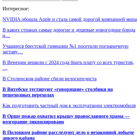
Интересное:
NVIDIA обошла Apple и стала самой дорогой компанией мира
В каких странах самые дорогие и дешевые новогодние блюда
и…
Учащиеся брестской гимназии №1 посетили пограничную
заставу…
В Венеции решили с 2024 года брать плату со всех туристов,
…
В Столинском районе сбили велосипедиста
В Витебске тестируют «говорящие» столбики на
пешеходных переходах
Как подготовить частный дом к эксплуатации электромобиля
В Орше пожар охватил крышу православного храма —
возгорание ликвидировано
В Полоцком районе расследуют дело о незаконной добыче
дикого кабана