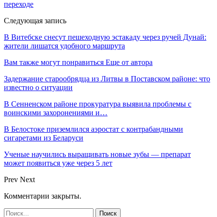
переходе
Следующая запись
В Витебске снесут пешеходную эстакаду через ручей Дунай:
жители лишатся удобного маршрута
Вам также могут понравиться
Еще от автора
Задержание старообрядца из Литвы в Поставском районе: что
известно о ситуации
В Сенненском районе прокуратура выявила проблемы с
воинскими захоронениями и…
В Белостоке приземлился аэростат с контрабандными
сигаретами из Беларуси
Ученые научились выращивать новые зубы — препарат
может появиться уже через 5 лет
Prev
Next
Комментарии закрыты.