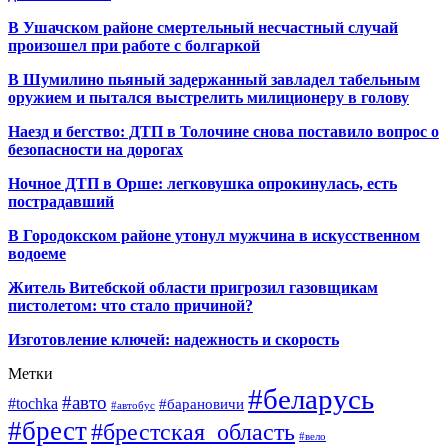
В Ушачском районе смертельный несчастный случай
произошел при работе с болгаркой
В Шумилино пьяный задержанный завладел табельным
оружием и пытался выстрелить милиционеру в голову
Наезд и бегство: ДТП в Толочине снова поставило вопрос о
безопасности на дорогах
Ночное ДТП в Орше: легковушка опрокинулась, есть
пострадавший
В Городокском районе утонул мужчина в искусственном
водоеме
Житель Витебской области пригрозил газовщикам
пистолетом: что стало причиной?
Изготовление ключей: надежность и скорость
Метки
#беларусь
#авто
#tochka
#барановичи
#автобус
#брест
#брестская_область
#вело