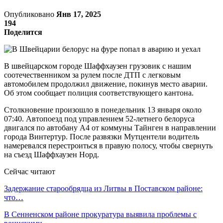
Опубликовано
Янв 17, 2025
194
Поделится
В швейцарском городе Шаффхаузен грузовик с нашим
соотечественником за рулем после ДТП с легковым
автомобилем продолжил движение, покинув место аварии.
Об этом сообщает полиция соответствующего кантона.
Столкновение произошло в понедельник 13 января около
07:40. Автопоезд под управлением 52-летнего белоруса
двигался по автобану А4 от коммуны Тайнген в направлении
города Винтертур. После развязки Мутцентели водитель
намеревался перестроиться в правую полосу, чтобы свернуть
на съезд Шаффхаузен Норд.
Сейчас читают
Задержание старообрядца из Литвы в Поставском районе:
что…
В Сенненском районе прокуратура выявила проблемы с