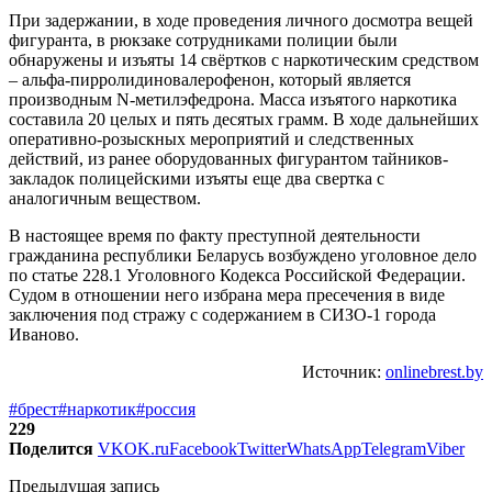
При задержании, в ходе проведения личного досмотра вещей
фигуранта, в рюкзаке сотрудниками полиции были
обнаружены и изъяты 14 свёртков с наркотическим средством
– альфа-пирролидиновалерофенон, который является
производным N-метилэфедрона. Масса изъятого наркотика
составила 20 целых и пять десятых грамм. В ходе дальнейших
оперативно-розыскных мероприятий и следственных
действий, из ранее оборудованных фигурантом тайников-
закладок полицейскими изъяты еще два свертка с
аналогичным веществом.
В настоящее время по факту преступной деятельности
гражданина республики Беларусь возбуждено уголовное дело
по статье 228.1 Уголовного Кодекса Российской Федерации.
Судом в отношении него избрана мера пресечения в виде
заключения под стражу с содержанием в СИЗО-1 города
Иваново.
Источник:
onlinebrest.by
#брест
#наркотик
#россия
229
Поделится
VK
OK.ru
Facebook
Twitter
WhatsApp
Telegram
Viber
Предыдущая запись