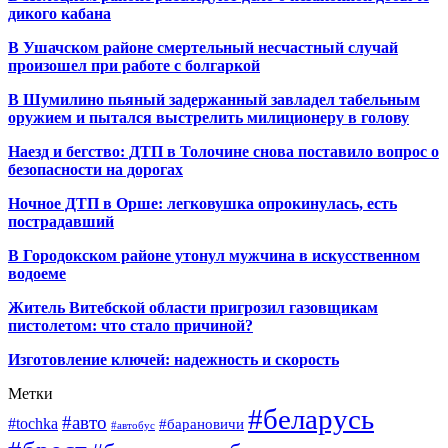
дикого кабана
В Ушачском районе смертельный несчастный случай
произошел при работе с болгаркой
В Шумилино пьяный задержанный завладел табельным
оружием и пытался выстрелить милиционеру в голову
Наезд и бегство: ДТП в Толочине снова поставило вопрос о
безопасности на дорогах
Ночное ДТП в Орше: легковушка опрокинулась, есть
пострадавший
В Городокском районе утонул мужчина в искусственном
водоеме
Житель Витебской области пригрозил газовщикам
пистолетом: что стало причиной?
Изготовление ключей: надежность и скорость
Метки
#беларусь
#авто
#tochka
#барановичи
#автобус