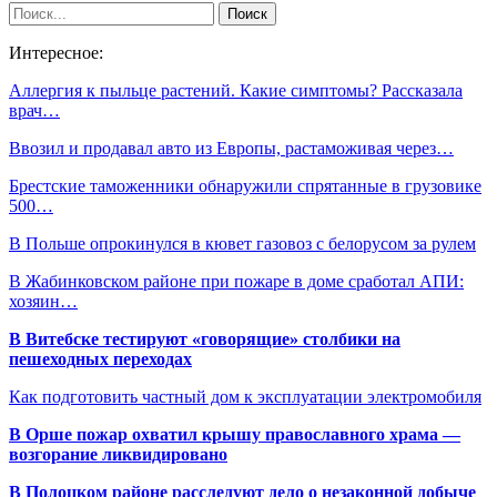
Интересное:
Аллергия к пыльце растений. Какие симптомы? Рассказала
врач…
Ввозил и продавал авто из Европы, растаможивая через…
Брестские таможенники обнаружили спрятанные в грузовике
500…
В Польше опрокинулся в кювет газовоз с белорусом за рулем
В Жабинковском районе при пожаре в доме сработал АПИ:
хозяин…
В Витебске тестируют «говорящие» столбики на
пешеходных переходах
Как подготовить частный дом к эксплуатации электромобиля
В Орше пожар охватил крышу православного храма —
возгорание ликвидировано
В Полоцком районе расследуют дело о незаконной добыче