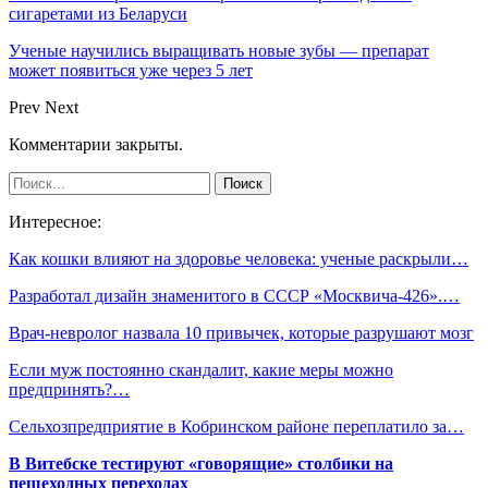
сигаретами из Беларуси
Ученые научились выращивать новые зубы — препарат
может появиться уже через 5 лет
Prev
Next
Комментарии закрыты.
Интересное:
Как кошки влияют на здоровье человека: ученые раскрыли…
Разработал дизайн знаменитого в СССР «Москвича-426».…
Врач-невролог назвала 10 привычек, которые разрушают мозг
Если муж постоянно скандалит, какие меры можно
предпринять?…
Сельхозпредприятие в Кобринском районе переплатило за…
В Витебске тестируют «говорящие» столбики на
пешеходных переходах