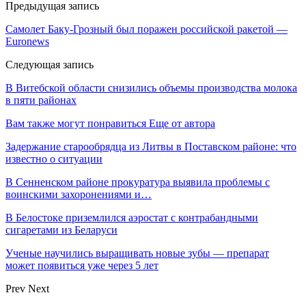
Предыдущая запись
Самолет Баку-Грозный был поражен российской ракетой —
Euronews
Следующая запись
В Витебской области снизились объемы производства молока
в пяти районах
Вам также могут понравиться
Еще от автора
Задержание старообрядца из Литвы в Поставском районе: что
известно о ситуации
В Сенненском районе прокуратура выявила проблемы с
воинскими захоронениями и…
В Белостоке приземлился аэростат с контрабандными
сигаретами из Беларуси
Ученые научились выращивать новые зубы — препарат
может появиться уже через 5 лет
Prev
Next