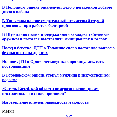
В Полоцком районе расследуют дело о незаконной добыче
дикого кабана
В Ушачском районе смертельный несчастный случай
произошел при работе с болгаркой
В Шумилино пьяный задержанный завладел табельным
оружием и пытался выстрелить милиционеру в голову
Наезд и бегство: ДТП в Толочине снова поставило вопрос о
безопасности на дорогах
Ночное ДТП в Орше: легковушка опрокинулась, есть
пострадавший
В Городокском районе утонул мужчина в искусственном
водоеме
Житель Витебской области пригрозил газовщикам
пистолетом: что стало причиной?
Изготовление ключей: надежность и скорость
Метки