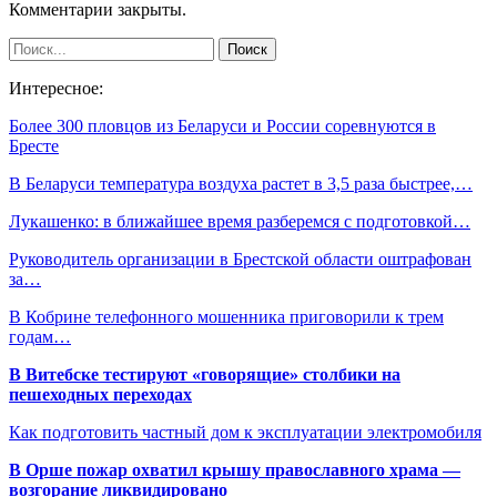
Комментарии закрыты.
Интересное:
Более 300 пловцов из Беларуси и России соревнуются в
Бресте
В Беларуси температура воздуха растет в 3,5 раза быстрее,…
Лукашенко: в ближайшее время разберемся с подготовкой…
Руководитель организации в Брестской области оштрафован
за…
В Кобрине телефонного мошенника приговорили к трем
годам…
В Витебске тестируют «говорящие» столбики на
пешеходных переходах
Как подготовить частный дом к эксплуатации электромобиля
В Орше пожар охватил крышу православного храма —
возгорание ликвидировано