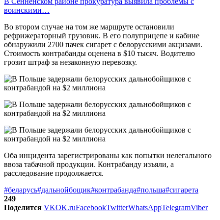
В Сенненском районе прокуратура выявила проблемы с
воинскими…
Во втором случае на том же маршруте остановили
рефрижераторный грузовик. В его полуприцепе и кабине
обнаружили 2700 пачек сигарет с белорусскими акцизами.
Стоимость контрабанды оценена в $10 тысяч. Водителю
грозит штраф за незаконную перевозку.
Оба инцидента зарегистрированы как попытки нелегального
ввоза табачной продукции. Контрабанду изъяли, а
расследование продолжается.
#беларусь
#дальнойбощик
#контрабанда
#польша
#сигарета
249
Поделится
VK
OK.ru
Facebook
Twitter
WhatsApp
Telegram
Viber