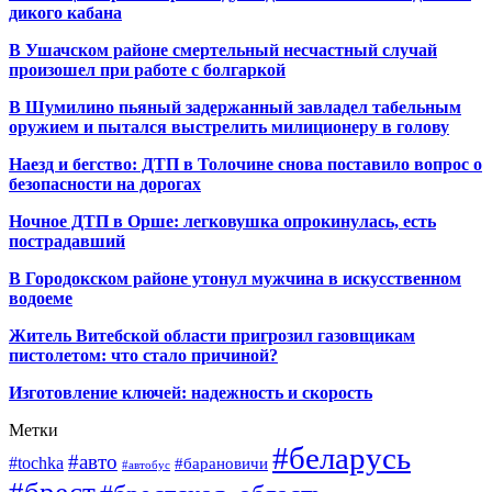
дикого кабана
В Ушачском районе смертельный несчастный случай
произошел при работе с болгаркой
В Шумилино пьяный задержанный завладел табельным
оружием и пытался выстрелить милиционеру в голову
Наезд и бегство: ДТП в Толочине снова поставило вопрос о
безопасности на дорогах
Ночное ДТП в Орше: легковушка опрокинулась, есть
пострадавший
В Городокском районе утонул мужчина в искусственном
водоеме
Житель Витебской области пригрозил газовщикам
пистолетом: что стало причиной?
Изготовление ключей: надежность и скорость
Метки
#беларусь
#авто
#tochka
#барановичи
#автобус