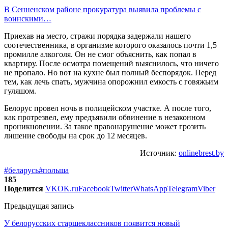
В Сенненском районе прокуратура выявила проблемы с
воинскими…
Приехав на место, стражи порядка задержали нашего
соотечественника, в организме которого оказалось почти 1,5
промилле алкоголя. Он не смог объяснить, как попал в
квартиру. После осмотра помещений выяснилось, что ничего
не пропало. Но вот на кухне был полный беспорядок. Перед
тем, как лечь спать, мужчина опорожнил емкость с говяжьим
гуляшом.
Белорус провел ночь в полицейском участке. А после того,
как протрезвел, ему предъявили обвинение в незаконном
проникновении. За такое правонарушение может грозить
лишение свободы на срок до 12 месяцев.
Источник:
onlinebrest.by
#беларусь
#польша
185
Поделится
VK
OK.ru
Facebook
Twitter
WhatsApp
Telegram
Viber
Предыдущая запись
У белорусских старшеклассников появится новый