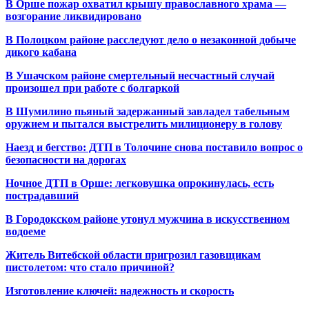
В Орше пожар охватил крышу православного храма —
возгорание ликвидировано
В Полоцком районе расследуют дело о незаконной добыче
дикого кабана
В Ушачском районе смертельный несчастный случай
произошел при работе с болгаркой
В Шумилино пьяный задержанный завладел табельным
оружием и пытался выстрелить милиционеру в голову
Наезд и бегство: ДТП в Толочине снова поставило вопрос о
безопасности на дорогах
Ночное ДТП в Орше: легковушка опрокинулась, есть
пострадавший
В Городокском районе утонул мужчина в искусственном
водоеме
Житель Витебской области пригрозил газовщикам
пистолетом: что стало причиной?
Изготовление ключей: надежность и скорость