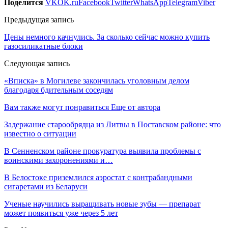
Поделится
VK
OK.ru
Facebook
Twitter
WhatsApp
Telegram
Viber
Предыдущая запись
Цены немного качнулись. За сколько сейчас можно купить
газосиликатные блоки
Следующая запись
«Вписка» в Могилеве закончилась уголовным делом
благодаря бдительным соседям
Вам также могут понравиться
Еще от автора
Задержание старообрядца из Литвы в Поставском районе: что
известно о ситуации
В Сенненском районе прокуратура выявила проблемы с
воинскими захоронениями и…
В Белостоке приземлился аэростат с контрабандными
сигаретами из Беларуси
Ученые научились выращивать новые зубы — препарат
может появиться уже через 5 лет