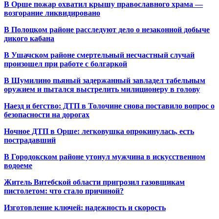
В Орше пожар охватил крышу православного храма —
возгорание ликвидировано
В Полоцком районе расследуют дело о незаконной добыче
дикого кабана
В Ушачском районе смертельный несчастный случай
произошел при работе с болгаркой
В Шумилино пьяный задержанный завладел табельным
оружием и пытался выстрелить милиционеру в голову
Наезд и бегство: ДТП в Толочине снова поставило вопрос о
безопасности на дорогах
Ночное ДТП в Орше: легковушка опрокинулась, есть
пострадавший
В Городокском районе утонул мужчина в искусственном
водоеме
Житель Витебской области пригрозил газовщикам
пистолетом: что стало причиной?
Изготовление ключей: надежность и скорость