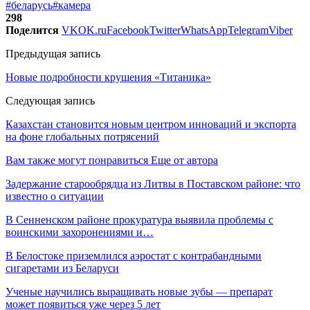
#беларусь
#камера
298
Поделится
VK
OK.ru
Facebook
Twitter
WhatsApp
Telegram
Viber
Предыдущая запись
Новые подробности крушения «Титаника»
Следующая запись
Казахстан становится новым центром инноваций и экспорта
на фоне глобальных потрясений
Вам также могут понравиться
Еще от автора
Задержание старообрядца из Литвы в Поставском районе: что
известно о ситуации
В Сенненском районе прокуратура выявила проблемы с
воинскими захоронениями и…
В Белостоке приземлился аэростат с контрабандными
сигаретами из Беларуси
Ученые научились выращивать новые зубы — препарат
может появиться уже через 5 лет