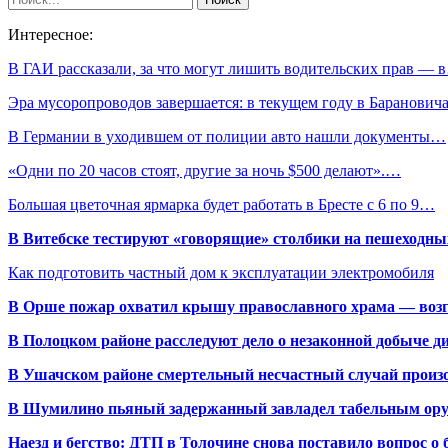
Интересное:
В ГАИ рассказали, за что могут лишить водительских прав — 
Эра мусоропроводов завершается: в текущем году в Баранови
В Германии в уходившем от полиции авто нашли документы…
«Одни по 20 часов стоят, другие за ночь $500 делают».…
Большая цветочная ярмарка будет работать в Бресте с 6 по 9…
В Витебске тестируют «говорящие» столбики на пешеходны
Как подготовить частный дом к эксплуатации электромобиля
В Орше пожар охватил крышу православного храма — воз
В Полоцком районе расследуют дело о незаконной добыче д
В Ушачском районе смертельный несчастный случай произо
В Шумилино пьяный задержанный завладел табельным ору
Наезд и бегство: ДТП в Толочине снова поставило вопрос о 