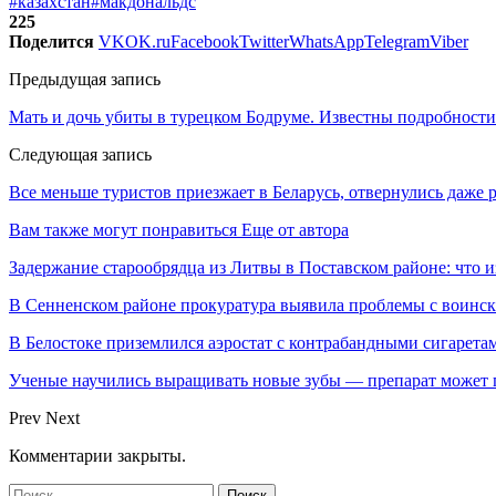
#казахстан
#макдональдс
225
Поделится
VK
OK.ru
Facebook
Twitter
WhatsApp
Telegram
Viber
Предыдущая запись
Мать и дочь убиты в турецком Бодруме. Известны подробности
Следующая запись
Все меньше туристов приезжает в Беларусь, отвернулись даже 
Вам также могут понравиться
Еще от автора
Задержание старообрядца из Литвы в Поставском районе: что и
В Сенненском районе прокуратура выявила проблемы с воинс
В Белостоке приземлился аэростат с контрабандными сигарета
Ученые научились выращивать новые зубы — препарат может по
Prev
Next
Комментарии закрыты.