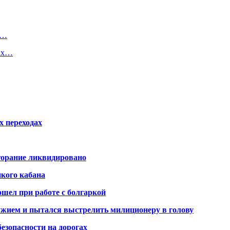
в…
чах…
х переходах
горание ликвидировано
икого кабана
шел при работе с болгаркой
жием и пытался выстрелить милиционеру в голову
безопасности на дорогах