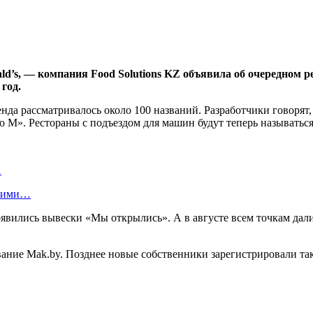
d’s, — компания Food Solutions KZ объявила об очередном ре
 год.
енда рассматривалось около 100 названий. Разработчики говорят
 М». Рестораны с подъездом для машин будут теперь называться I
…
скими…
появились вывески «Мы открылись». А в августе всем точкам да
ание Mak.by. Позднее новые собственники зарегистрировали такж