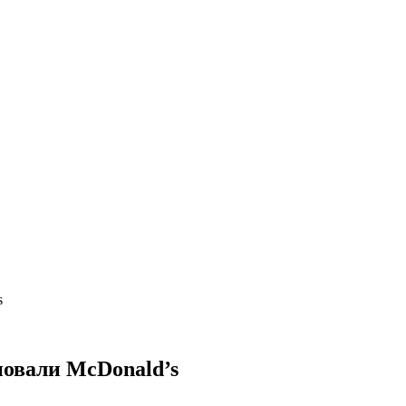
s
еновали McDonald’s