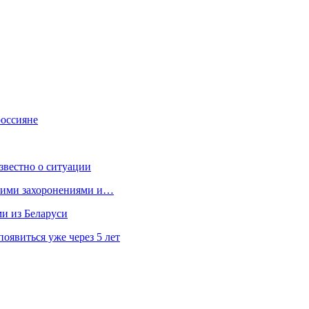
россияне
звестно о ситуации
кими захоронениями и…
ми из Беларуси
явиться уже через 5 лет