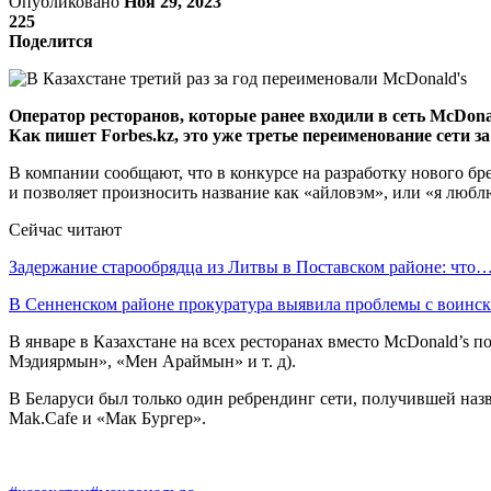
Опубликовано
Ноя 29, 2023
225
Поделится
Оператор ресторанов, которые ранее входили в сеть McDonal
Как пишет Forbes.kz, это уже третье переименование сети за
В компании сообщают, что в конкурсе на разработку нового бр
и позволяет произносить название как «айловэм», или «я люблю
Сейчас читают
Задержание старообрядца из Литвы в Поставском районе: что
В Сенненском районе прокуратура выявила проблемы с воин
В январе в Казахстане на всех ресторанах вместо McDonald’s 
Мэдиярмын», «Мен Араймын» и т. д).
В Беларуси был только один ребрендинг сети, получившей назв
Mak.Cafe и «Мак Бургер».