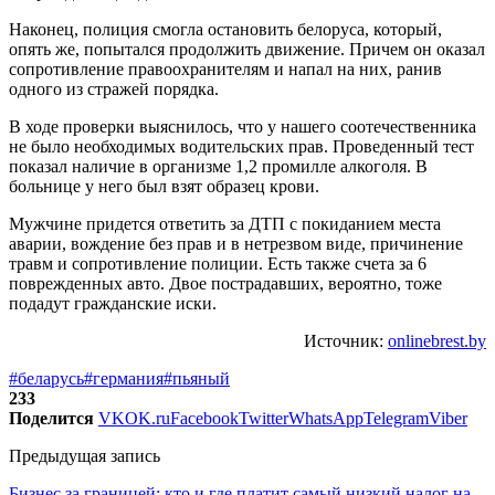
Наконец, полиция смогла остановить белоруса, который,
опять же, попытался продолжить движение. Причем он оказал
сопротивление правоохранителям и напал на них, ранив
одного из стражей порядка.
В ходе проверки выяснилось, что у нашего соотечественника
не было необходимых водительских прав. Проведенный тест
показал наличие в организме 1,2 промилле алкоголя. В
больнице у него был взят образец крови.
Мужчине придется ответить за ДТП с покиданием места
аварии, вождение без прав и в нетрезвом виде, причинение
травм и сопротивление полиции. Есть также счета за 6
поврежденных авто. Двое пострадавших, вероятно, тоже
подадут гражданские иски.
Источник:
onlinebrest.by
#беларусь
#германия
#пьяный
233
Поделится
VK
OK.ru
Facebook
Twitter
WhatsApp
Telegram
Viber
Предыдущая запись
Бизнес за границей: кто и где платит самый низкий налог на