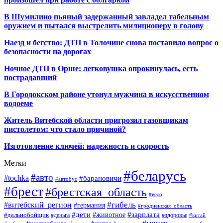
В Шумилино пьяный задержанный завладел табельным
оружием и пытался выстрелить милиционеру в голову
Наезд и бегство: ДТП в Толочине снова поставило вопрос о
безопасности на дорогах
Ночное ДТП в Орше: легковушка опрокинулась, есть
пострадавший
В Городокском районе утонул мужчина в искусственном
водоеме
Житель Витебской области пригрозил газовщикам
пистолетом: что стало причиной?
Изготовление ключей: надежность и скорость
Метки
#беларусь
#авто
#tochka
#барановичи
#автобус
#брест
#брестская_область
#вело
#гибель
#витебский_регион
#германия
#гродненская_область
#зарплата
#дети
#животное
#дальнобойщик
#деньга
#здоровье
#китай