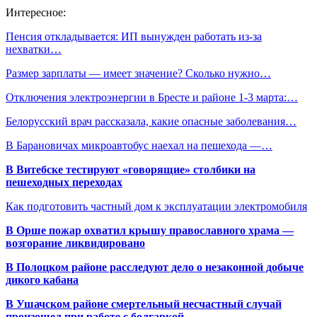
Интересное:
Пенсия откладывается: ИП вынужден работать из-за
нехватки…
Размер зарплаты — имеет значение? Сколько нужно…
Отключения электроэнергии в Бресте и районе 1-3 марта:…
Белорусский врач рассказала, какие опасные заболевания…
В Барановичах микроавтобус наехал на пешехода —…
В Витебске тестируют «говорящие» столбики на
пешеходных переходах
Как подготовить частный дом к эксплуатации электромобиля
В Орше пожар охватил крышу православного храма —
возгорание ликвидировано
В Полоцком районе расследуют дело о незаконной добыче
дикого кабана
В Ушачском районе смертельный несчастный случай
произошел при работе с болгаркой