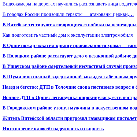
Видеокамеры на дорогах научились распознавать лица водител
В городах России произошли теракты — атакованы церкви,…
В Витебске тестируют «говорящие» столбики на пешеходны
Как подготовить частный дом к эксплуатации электромобиля
В Орше пожар охватил крышу православного храма — воз
В Полоцком районе расследуют дело о незаконной добыче д
В Ушачском районе смертельный несчастный случай произо
В Шумилино пьяный задержанный завладел табельным ору
Наезд и бегство: ДТП в Толочине снова поставило вопрос о 
Ночное ДТП в Орше: легковушка опрокинулась, есть пост
В Городокском районе утонул мужчина в искусственном во
Житель Витебской области пригрозил газовщикам пистолет
Изготовление ключей: надежность и скорость