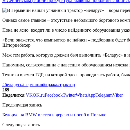
В Сенненском районе прокуратура выявила проблемы с воин
Однако самое главное – отсутствие небольшого бортового ком
Пока не ясно, входит ли в число найденного оборудования ука
«Если окажется, что компьютер не найден – подборщик будет б
Штюрцебехер.
Меж тем работа, которую должен был выполнить «Беларус» в ны
Напомним, сельхозмашина с навесным оборудованием исчезла пр
Техника времен ГДР, на которой здесь проводилась работа, была
#беларусь
#германия
#кража
#трактор
269
Поделится
VK
OK.ru
Facebook
Twitter
WhatsApp
Telegram
Viber
Предыдущая запись
Белорус на BMW влетел в дерево и погиб в Польше
Следующая запись