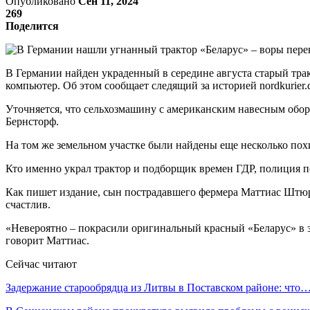
Опубликовано
Сен 11, 2024
269
Поделится
В Германии найден украденный в середине августа старый трак
компьютер. Об этом сообщает следящий за историей nordkurier.
Уточняется, что сельхозмашину с американским навесным обор
Бернсторф.
На том же земельном участке были найдены еще несколько пох
Кто именно украл трактор и подборщик времен ГДР, полиция по
Как пишет издание, сын пострадавшего фермера Маттиас Штюрц
счастлив.
«Невероятно – покрасили оригинальный красный «Беларус» в зе
говорит Маттиас.
Сейчас читают
Задержание старообрядца из Литвы в Поставском районе: что