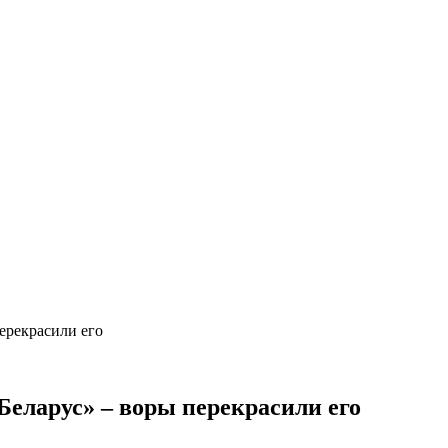
ерекрасили его
еларус» – воры перекрасили его