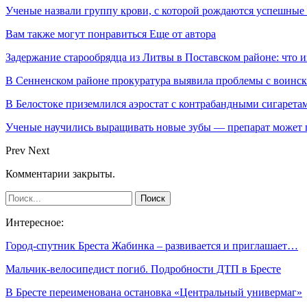
Ученые назвали группу крови, с которой рождаются успешные
Вам также могут понравиться
Еще от автора
Задержание старообрядца из Литвы в Поставском районе: что и
В Сенненском районе прокуратура выявила проблемы с воинс
В Белостоке приземлился аэростат с контрабандными сигарета
Ученые научились выращивать новые зубы — препарат может по
Prev
Next
Комментарии закрыты.
Интересное:
Город-спутник Бреста Жабинка – развивается и приглашает…
Мальчик-велосипедист погиб. Подробности ДТП в Бресте
В Бресте переименована остановка «Центральный универмаг»