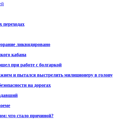
ей
х переходах
горание ликвидировано
икого кабана
шел при работе с болгаркой
жием и пытался выстрелить милиционеру в голову
безопасности на дорогах
радавший
доеме
ом: что стало причиной?