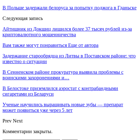
В Польше задержали белоруса за попытку поджога в Гданьске
Следующая запись
Айтишник из Докшиц лишился более 37 тысяч рублей из-за
криптовалютного мошенничества
Вам также могут понравиться
Еще от автора
Задержание старообрядца из Литвы в Поставском районе: что
известно о ситуации
В Сенненском районе прокуратура выявила проблемы с
воинскими захоронениями и…
В Белостоке приземлился аэростат с контрабандными
сигаретами из Беларуси
Ученые научились выращивать новые зубы — препарат
может появиться уже через 5 лет
Prev
Next
Комментарии закрыты.