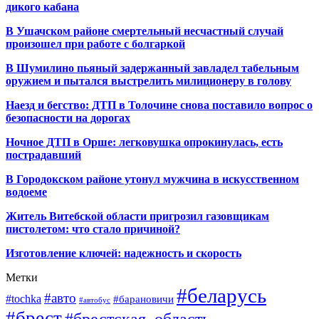
дикого кабана
В Ушачском районе смертельный несчастный случай
произошел при работе с болгаркой
В Шумилино пьяный задержанный завладел табельным
оружием и пытался выстрелить милиционеру в голову
Наезд и бегство: ДТП в Толочине снова поставило вопрос о
безопасности на дорогах
Ночное ДТП в Орше: легковушка опрокинулась, есть
пострадавший
В Городокском районе утонул мужчина в искусственном
водоеме
Житель Витебской области пригрозил газовщикам
пистолетом: что стало причиной?
Изготовление ключей: надежность и скорость
Метки
#беларусь
#авто
#tochka
#барановичи
#автобус
#брест
#брестская_область