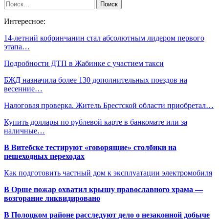
Интересное:
14-летний кобринчанин стал абсолютным лидером первого
этапа…
Подробности ДТП в Жабинке с участием такси
БЖД назначила более 130 дополнительных поездов на
весенние…
Налоговая проверка. Житель Брестской области приобретал…
Купить доллары по рублевой карте в банкомате или за
наличные…
В Витебске тестируют «говорящие» столбики на
пешеходных переходах
Как подготовить частный дом к эксплуатации электромобиля
В Орше пожар охватил крышу православного храма —
возгорание ликвидировано
В Полоцком районе расследуют дело о незаконной добыче