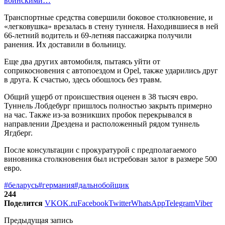
воинскими…
Транспортные средства совершили боковое столкновение, и
«легковушка» врезалась в стену туннеля. Находившиеся в ней
66-летний водитель и 69-летняя пассажирка получили
ранения. Их доставили в больницу.
Еще два других автомобиля, пытаясь уйти от
соприкосновения с автопоездом и Opel, также ударились друг
в друга. К счастью, здесь обошлось без травм.
Общий ущерб от происшествия оценен в 38 тысяч евро.
Туннель Лобдебург пришлось полностью закрыть примерно
на час. Также из-за возникших пробок перекрывался в
направлении Дрездена и расположенный рядом туннель
Ягдберг.
После консультации с прокуратурой с предполагаемого
виновника столкновения был истребован залог в размере 500
евро.
#беларусь
#германия
#дальнобойщик
244
Поделится
VK
OK.ru
Facebook
Twitter
WhatsApp
Telegram
Viber
Предыдущая запись