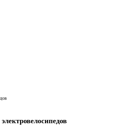
дов
 электровелосипедов