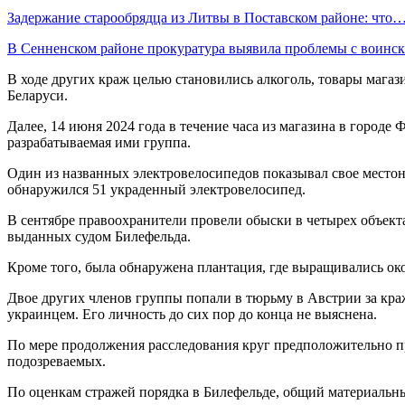
Задержание старообрядца из Литвы в Поставском районе: что
В Сенненском районе прокуратура выявила проблемы с воин
В ходе других краж целью становились алкоголь, товары магаз
Беларуси.
Далее, 14 июня 2024 года в течение часа из магазина в город
разрабатываемая ими группа.
Один из названных электровелосипедов показывал свое местона
обнаружился 51 украденный электровелосипед.
В сентябре правоохранители провели обыски в четырех объекта
выданных судом Билефельда.
Кроме того, была обнаружена плантация, где выращивались ок
Двое других членов группы попали в тюрьму в Австрии за краж
украинцем. Его личность до сих пор до конца не выяснена.
По мере продолжения расследования круг предположительно пр
подозреваемых.
По оценкам стражей порядка в Билефельде, общий материальны