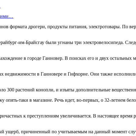
…
скими…
инов формата дрогери, продукты питания, электротовары. По ве
е Фрайбург-им-Брайсгау были угнаны три электровелосипеда. Сле
хождение в городе Ганновер. В поисках его и двух остальных ме
х недвижимости в Ганновере и Гифхорне. Они также исполнили д
оло 300 растений конопли, и изъяты дополнительные вещественн
у опять-таки в магазине. Речь идет, во-первых, о 32-летнем б
ичастных к преступлениям увеличивается. В настоящее время р
й ущерб, причиненный по учитываемым на данный момент случая