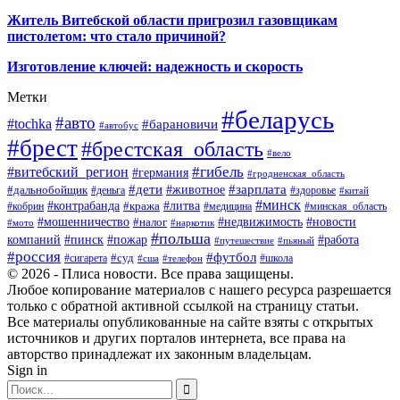
Житель Витебской области пригрозил газовщикам
пистолетом: что стало причиной?
Изготовление ключей: надежность и скорость
Метки
#беларусь
#авто
#tochka
#барановичи
#автобус
#брест
#брестская_область
#вело
#гибель
#витебский_регион
#германия
#гродненская_область
#зарплата
#дети
#животное
#дальнобойщик
#деньга
#здоровье
#китай
#минск
#контрабанда
#литва
#кража
#кобрин
#медицина
#минская_область
#мошенничество
#налог
#недвижимость
#новости
#наркотик
#мото
#польша
компаний
#пинск
#пожар
#работа
#путешествие
#пьяный
#россия
#футбол
#суд
#сигарета
#школа
#сша
#телефон
© 2026 - Плиса новости. Все права защищены.
Любое копирование материалов с нашего ресурса разрешается
только с обратной активной ссылкой на страницу статьи.
Все материалы опубликованные на сайте взяты с открытых
источников и других порталов интернета, все права на
авторство принадлежат их законным владельцам.
Sign in