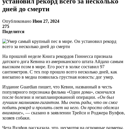
установил рекорд всего за несколько
дней до смерти
Опубликовано
Июн 27, 2024
275
Поделится
На прошлой неделе Книга рекордов Гиннесса признала
датского дога Кевина из американского штата Айдахо самым
высоким псом в мире. Его рост в холке составил 97
сантиметров. С тех пор прошло всего несколько дней, как
внезапно в медиа появилась грустная новость: дог умер.
Издание Guardian пишет, что Кевин, названный в честь
популярного персонажа фильма «Один дома», скончался
после болезни и незапланированной операции.
«Он был
лучшим мальчиком-гигантом. Мы очень рады, что он смог
побить рекорд и пролить свет на него. Он просто обожал
внимание»
, — сказано в заявлении Трейси и Роджера Вулфов,
хозяев собаки
.
Чета Вулфов рассказала, что, несмотря на огромные размеры,