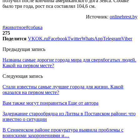
получил после кончины американского дога Зевса. Собаке
было три года, рост пса составлял 104,6 см.
Источник:
onlinebrest.by
#животное
#собака
275
Поделится
VK
OK.ru
Facebook
Twitter
WhatsApp
Telegram
Viber
Предыдущая запись
Названы самые дорогие города мира для сверхбогатых людей.
Какой на первом месте?
Следующая запись
Стали известны самые лучшие города для жизни. Какой
оказался на первом месте?
Вам также могут понравиться
Еще от автора
Задержание старообрядца из Литвы в Поставском районе: что
известно о ситуации
В Сенненском районе прокуратура выявила проблемы с
воинскими захоронениями и…