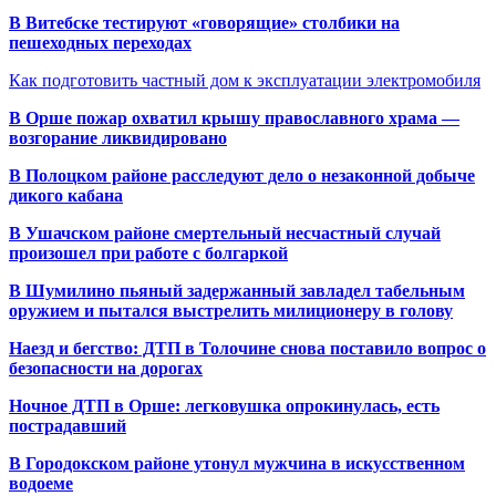
В Витебске тестируют «говорящие» столбики на
пешеходных переходах
Как подготовить частный дом к эксплуатации электромобиля
В Орше пожар охватил крышу православного храма —
возгорание ликвидировано
В Полоцком районе расследуют дело о незаконной добыче
дикого кабана
В Ушачском районе смертельный несчастный случай
произошел при работе с болгаркой
В Шумилино пьяный задержанный завладел табельным
оружием и пытался выстрелить милиционеру в голову
Наезд и бегство: ДТП в Толочине снова поставило вопрос о
безопасности на дорогах
Ночное ДТП в Орше: легковушка опрокинулась, есть
пострадавший
В Городокском районе утонул мужчина в искусственном
водоеме