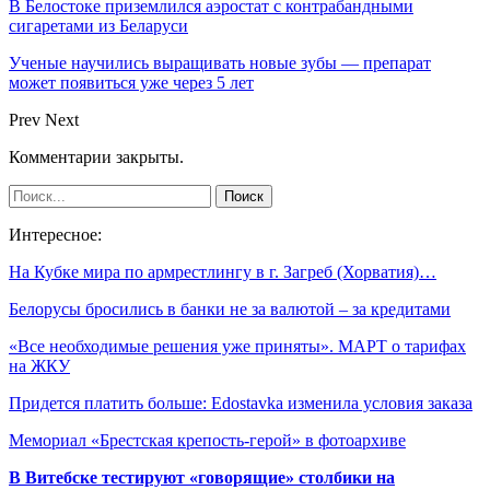
В Белостоке приземлился аэростат с контрабандными
сигаретами из Беларуси
Ученые научились выращивать новые зубы — препарат
может появиться уже через 5 лет
Prev
Next
Комментарии закрыты.
Интересное:
На Кубке мира по армрестлингу в г. Загреб (Хорватия)…
Белорусы бросились в банки не за валютой – за кредитами
«Все необходимые решения уже приняты». МАРТ о тарифах
на ЖКУ
Придется платить больше: Edostavka изменила условия заказа
Мемориал «Брестская крепость-герой» в фотоархиве
В Витебске тестируют «говорящие» столбики на