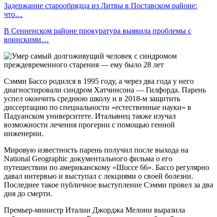
Задержание старообрядца из Литвы в Поставском районе:
что…
В Сенненском районе прокуратура выявила проблемы с
воинскими…
Сэмми Бассо родился в 1995 году, а через два года у него
диагностировали синдром Хатчинсона — Гилфорда. Парень
успел окончить среднюю школу и в 2018-м защитить
диссертацию по специальности «естественные науки» в
Падуанском университете. Итальянец также изучал
возможности лечения прогерии с помощью генной
инженерии.
Мировую известность парень получил после выхода на
National Geographic документального фильма о его
путешествии по американскому «Шоссе 66». Бассо регулярно
давал интервью и выступал с лекциями о своей болезни.
Последнее такое публичное выступление Сэмми провел за два
дня до смерти.
Премьер-министр Италии Джорджа Мелони выразила