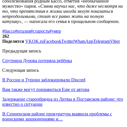
соболезнования родным Бассо, отметив «необычайное
мужество» парня.
«Сэмми научил нас, что даже несмотря на
то, что препятствия в жизни иногда могут показаться
непреодолимыми, стоит все равно жить на полную
катушку»,
— написала его семья в прощальном сообщении.
#бассо
#италия
#старость
#умер
262
Поделится
VK
OK.ru
Facebook
Twitter
WhatsApp
Telegram
Viber
Предыдущая запись
Спутница Дурова потеряла ребёнка
Следующая запись
В России и Турции заблокировали Discord
Вам также могут понравиться
Еще от автора
Задержание старообрядца из Литвы в Поставском районе: что
известно о ситуации
В Сенненском районе прокуратура выявила проблемы с
воинскими захоронениями и…