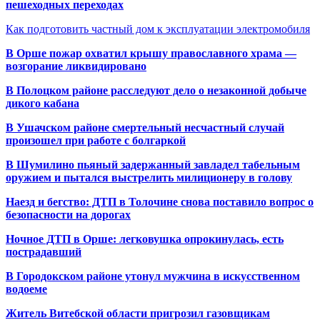
пешеходных переходах
Как подготовить частный дом к эксплуатации электромобиля
В Орше пожар охватил крышу православного храма —
возгорание ликвидировано
В Полоцком районе расследуют дело о незаконной добыче
дикого кабана
В Ушачском районе смертельный несчастный случай
произошел при работе с болгаркой
В Шумилино пьяный задержанный завладел табельным
оружием и пытался выстрелить милиционеру в голову
Наезд и бегство: ДТП в Толочине снова поставило вопрос о
безопасности на дорогах
Ночное ДТП в Орше: легковушка опрокинулась, есть
пострадавший
В Городокском районе утонул мужчина в искусственном
водоеме
Житель Витебской области пригрозил газовщикам