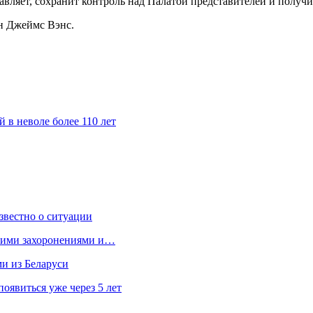
авляет, сохранит контроль над Палатой представителей и получи
н Джеймс Вэнс.
в неволе более 110 лет
звестно о ситуации
кими захоронениями и…
ми из Беларуси
явиться уже через 5 лет