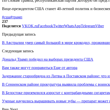
По словам Трампа, республиканская партия ,которую он предст
Вице-президентом США станет 40-летний политик и бизнесме
#сша
#трамп
237
Поделится
VK
OK.ru
Facebook
Twitter
WhatsApp
Telegram
Viber
Предыдущая запись
В Австралии умер самый большой в мире крокодил, проживший 
Следующая запись
Дональд Трамп победил на выборах президента США
Вам также могут понравиться
Еще от автора
Задержание старообрядца из Литвы в Поставском районе: что и
В Сенненском районе прокуратура выявила проблемы с воинс
В Белостоке приземлился аэростат с контрабандными сигарета
Ученые научились выращивать новые зубы — препарат может по
Prev
Next