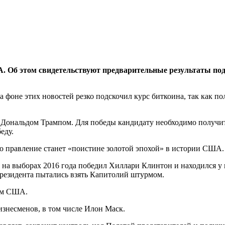
 Об этом свидетельствуют предварительные результаты подс
На фоне этих новостей резко подскочил курс биткоина, так как 
 Дональдом Трампом. Для победы кандидату необходимо получит
еду.
о правление станет «поистине золотой эпохой» в истории США.
на выборах 2016 года победил Хиллари Клинтон и находился у в
президента пытались взять Капитолий штурмом.
том США.
знесменов, в том числе Илон Маск.