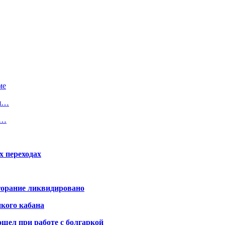
ме
ся…
и…
х переходах
горание ликвидировано
икого кабана
шел при работе с болгаркой