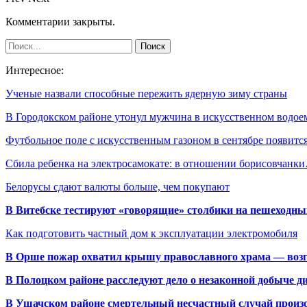
Комментарии закрыты.
Интересное:
Ученые назвали способные пережить ядерную зиму страны
В Городокском районе утонул мужчина в искусственном водое
Футбольное поле с искусственным газоном в сентябре появит
Сбила ребенка на электросамокате: в отношении борисовчанк
Белорусы сдают валюты больше, чем покупают
В Витебске тестируют «говорящие» столбики на пешеходны
Как подготовить частный дом к эксплуатации электромобиля
В Орше пожар охватил крышу православного храма — воз
В Полоцком районе расследуют дело о незаконной добыче д
В Ушачском районе смертельный несчастный случай произо