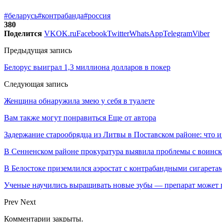
#беларусь
#контрабанда
#россия
380
Поделится
VK
OK.ru
Facebook
Twitter
WhatsApp
Telegram
Viber
Предыдущая запись
Белорус выиграл 1,3 миллиона долларов в покер
Следующая запись
Женщина обнаружила змею у себя в туалете
Вам также могут понравиться
Еще от автора
Задержание старообрядца из Литвы в Поставском районе: что и
В Сенненском районе прокуратура выявила проблемы с воинс
В Белостоке приземлился аэростат с контрабандными сигарета
Ученые научились выращивать новые зубы — препарат может по
Prev
Next
Комментарии закрыты.