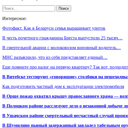
Интересное:
Фотофакт. Как в Беларуси семья выращивает улиток
В честь почетного гражданина Бреста выпустили 25 тысяч…
В смертельной аварии с молоковозом виновный водитель…
МНС разъяснило, что из себя представляет единый…
Еще помните про налог на первую квартиру? Так вот, подход
В Витебске тестируют «говорящие» столбики на пешеходны
Как подготовить частный дом к эксплуатации электромобиля
В Орше пожар охватил крышу православного храма — воз
В Полоцком районе расследуют дело о незаконной добыче д
В Ушачском районе смертельный несчастный случай произо
В Шумилино пьяный задержанный завладел табельным ору