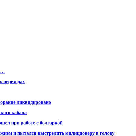
ит…
х переходах
горание ликвидировано
икого кабана
шел при работе с болгаркой
жием и пытался выстрелить милиционеру в голову