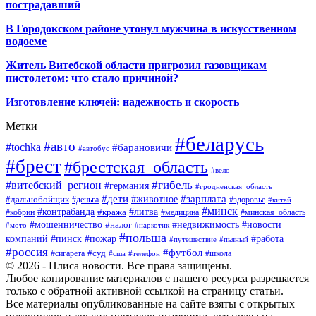
пострадавший
В Городокском районе утонул мужчина в искусственном
водоеме
Житель Витебской области пригрозил газовщикам
пистолетом: что стало причиной?
Изготовление ключей: надежность и скорость
Метки
#беларусь
#авто
#tochka
#барановичи
#автобус
#брест
#брестская_область
#вело
#гибель
#витебский_регион
#германия
#гродненская_область
#зарплата
#дети
#животное
#дальнобойщик
#деньга
#здоровье
#китай
#минск
#контрабанда
#литва
#кража
#кобрин
#медицина
#минская_область
#мошенничество
#налог
#недвижимость
#новости
#наркотик
#мото
#польша
компаний
#пинск
#пожар
#работа
#путешествие
#пьяный
#россия
#футбол
#суд
#сигарета
#школа
#сша
#телефон
© 2026 - Плиса новости. Все права защищены.
Любое копирование материалов с нашего ресурса разрешается
только с обратной активной ссылкой на страницу статьи.
Все материалы опубликованные на сайте взяты с открытых