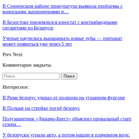
В Сенненском районе прокуратура выявила проблемы с
воинскими захоронениями и…
В Белостоке приземлился аэростат с контрабандными
сигаретами из Беларуси
Ученые научились выращивать новые зубы — препарат
может появиться уже через 5 лет
Prev
Next
Комментарии закрыты.
Интересное:
В Риме белорус удирал от полиции на угнанном фургоне
В Польше на стройке погиб белорус
Полузащитник «Динамо-Брест» объяснил провальный старт
сезона…
У белоруски угнали авто, а потом нашли в плачевном виде.