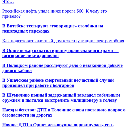
Что…
Российская нефть упала ниже порога $60. К чему это
привело?
В Витебске тестируют «говорящие» столбики на
пешеходных переходах
Как подготовить частный дом к эксплуатации электромобиля
В Орше пожар охватил крышу православного храма —
возгорание ликвидировано
В Полоцком районе расследуют дело о незаконной добыче
дикого кабана
В Ушачском районе смертельный несчастный случай
произошел при работе с болгаркой
В Шумилино пьяный задержанный завладел табельным
оружием и пытался выстрелить милиционеру в голову
Наезд и бегство: ДТП в Толочине снова поставило вопрос о
безопасности на дорогах
Ночное ДТП в Орше: легковушка опрокинулась, есть