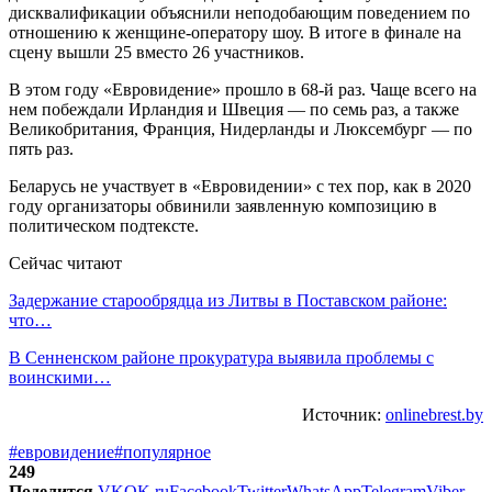
дисквалификации объяснили неподобающим поведением по
отношению к женщине-оператору шоу. В итоге в финале на
сцену вышли 25 вместо 26 участников.
В этом году «Евровидение» прошло в 68-й раз. Чаще всего на
нем побеждали Ирландия и Швеция — по семь раз, а также
Великобритания, Франция, Нидерланды и Люксембург — по
пять раз.
Беларусь не участвует в «Евровидении» с тех пор, как в 2020
году организаторы обвинили заявленную композицию в
политическом подтексте.
Сейчас читают
Задержание старообрядца из Литвы в Поставском районе:
что…
В Сенненском районе прокуратура выявила проблемы с
воинскими…
Источник:
onlinebrest.by
#евровидение
#популярное
249
Поделится
VK
OK.ru
Facebook
Twitter
WhatsApp
Telegram
Viber