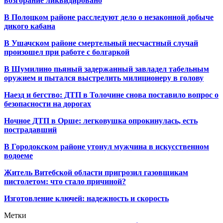
возгорание ликвидировано
В Полоцком районе расследуют дело о незаконной добыче
дикого кабана
В Ушачском районе смертельный несчастный случай
произошел при работе с болгаркой
В Шумилино пьяный задержанный завладел табельным
оружием и пытался выстрелить милиционеру в голову
Наезд и бегство: ДТП в Толочине снова поставило вопрос о
безопасности на дорогах
Ночное ДТП в Орше: легковушка опрокинулась, есть
пострадавший
В Городокском районе утонул мужчина в искусственном
водоеме
Житель Витебской области пригрозил газовщикам
пистолетом: что стало причиной?
Изготовление ключей: надежность и скорость
Метки