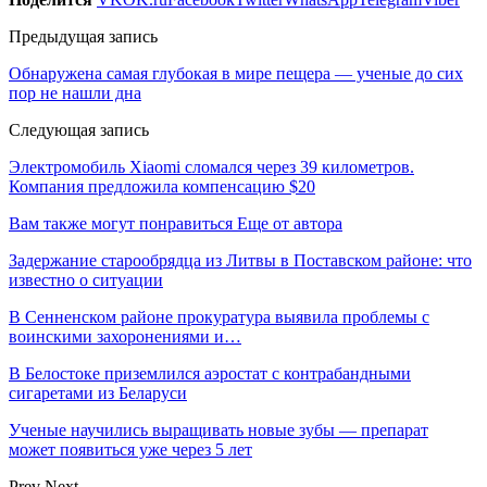
Предыдущая запись
Обнаружена самая глубокая в мире пещера — ученые до сих
пор не нашли дна
Следующая запись
Электромобиль Xiaomi сломался через 39 километров.
Компания предложила компенсацию $20
Вам также могут понравиться
Еще от автора
Задержание старообрядца из Литвы в Поставском районе: что
известно о ситуации
В Сенненском районе прокуратура выявила проблемы с
воинскими захоронениями и…
В Белостоке приземлился аэростат с контрабандными
сигаретами из Беларуси
Ученые научились выращивать новые зубы — препарат
может появиться уже через 5 лет
Prev
Next