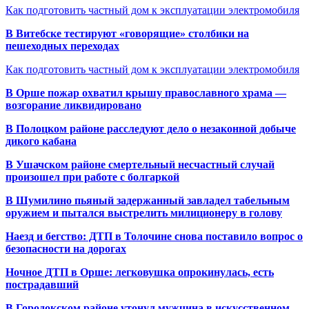
Как подготовить частный дом к эксплуатации электромобиля
В Витебске тестируют «говорящие» столбики на
пешеходных переходах
Как подготовить частный дом к эксплуатации электромобиля
В Орше пожар охватил крышу православного храма —
возгорание ликвидировано
В Полоцком районе расследуют дело о незаконной добыче
дикого кабана
В Ушачском районе смертельный несчастный случай
произошел при работе с болгаркой
В Шумилино пьяный задержанный завладел табельным
оружием и пытался выстрелить милиционеру в голову
Наезд и бегство: ДТП в Толочине снова поставило вопрос о
безопасности на дорогах
Ночное ДТП в Орше: легковушка опрокинулась, есть
пострадавший
В Городокском районе утонул мужчина в искусственном