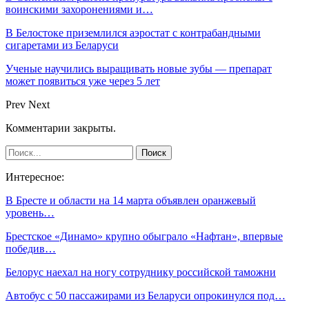
воинскими захоронениями и…
В Белостоке приземлился аэростат с контрабандными
сигаретами из Беларуси
Ученые научились выращивать новые зубы — препарат
может появиться уже через 5 лет
Prev
Next
Комментарии закрыты.
Интересное:
В Бресте и области на 14 марта объявлен оранжевый
уровень…
Брестское «Динамо» крупно обыграло «Нафтан», впервые
победив…
Белорус наехал на ногу сотруднику российской таможни
Автобус с 50 пассажирами из Беларуси опрокинулся под…