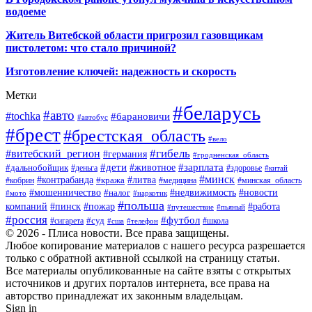
водоеме
Житель Витебской области пригрозил газовщикам
пистолетом: что стало причиной?
Изготовление ключей: надежность и скорость
Метки
#беларусь
#авто
#tochka
#барановичи
#автобус
#брест
#брестская_область
#вело
#гибель
#витебский_регион
#германия
#гродненская_область
#зарплата
#дети
#животное
#дальнобойщик
#деньга
#здоровье
#китай
#минск
#контрабанда
#литва
#кража
#кобрин
#медицина
#минская_область
#мошенничество
#налог
#недвижимость
#новости
#наркотик
#мото
#польша
компаний
#пинск
#пожар
#работа
#путешествие
#пьяный
#россия
#футбол
#суд
#сигарета
#школа
#сша
#телефон
© 2026 - Плиса новости. Все права защищены.
Любое копирование материалов с нашего ресурса разрешается
только с обратной активной ссылкой на страницу статьи.
Все материалы опубликованные на сайте взяты с открытых
источников и других порталов интернета, все права на
авторство принадлежат их законным владельцам.
Sign in