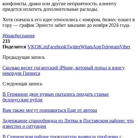
конфликты, драки или другие неприятности, клиенту
придется оплатить дополнительные расходы.
Хотя сначала к его идее относились с юмором, бизнес пошел в
гору — график Эрнесто забит заказами до ноября 2024 года.
#брак
#испания
233
Поделится
VK
OK.ru
Facebook
Twitter
WhatsApp
Telegram
Viber
Предыдущая запись
Сколько весит гигантский iPhone, который попал в книгу
рекордов Гиннеса
Следующая запись
В Германии двое румын пытались продать старые
белорусские рубли
Вам также могут понравиться
Еще от автора
Задержание старообрядца из Литвы в Поставском районе: что
известно о ситуации
В Сенненском районе прокуратура выявила проблемы с