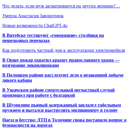
Что делать, если муж засматривается на других женщин?…
Умерла Анастасия Заворотнюк
Новые возможности ChatGPT-4o
В Витебске тестируют «говорящие» столбики на
пешеходных переходах
Как подготовить частный дом к эксплуатации электромобиля
В Орше пожар охватил крышу православного храма —
возгорание ликвидировано
В Полоцком районе расследуют дело о незаконной добыче
дикого кабана
В Ушачском районе смертельный несчастный случай
произошел при работе с болгаркой
В Шумилино пьяный задержанный завладел табельным
оружием и пытался выстрелить милиционеру в голову
Наезд и бегство: ДТП в Толочине снова поставило вопрос о
безопасности на дорогах