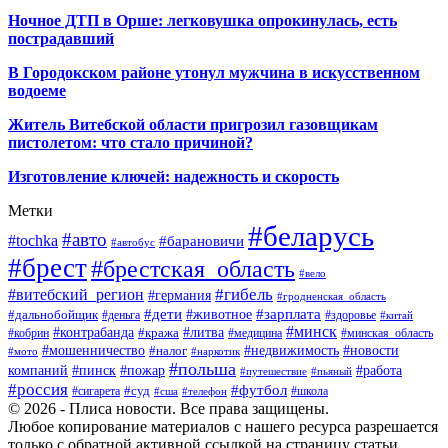
Ночное ДТП в Орше: легковушка опрокинулась, есть
пострадавший
В Городокском районе утонул мужчина в искусственном
водоеме
Житель Витебской области пригрозил газовщикам
пистолетом: что стало причиной?
Изготовление ключей: надежность и скорость
Метки
#беларусь
#авто
#tochka
#барановичи
#автобус
#брест
#брестская_область
#вело
#гибель
#витебский_регион
#германия
#гродненская_область
#зарплата
#дети
#животное
#дальнобойщик
#деньга
#здоровье
#китай
#минск
#контрабанда
#литва
#кража
#кобрин
#медицина
#минская_область
#мошенничество
#налог
#недвижимость
#новости
#наркотик
#мото
#польша
компаний
#пинск
#пожар
#работа
#путешествие
#пьяный
#россия
#футбол
#суд
#сигарета
#школа
#сша
#телефон
© 2026 - Плиса новости. Все права защищены.
Любое копирование материалов с нашего ресурса разрешается
только с обратной активной ссылкой на страницу статьи.