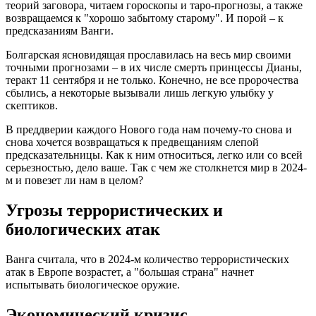
теорий заговора, читаем гороскопы и таро-прогнозы, а также
возвращаемся к "хорошо забытому старому". И порой – к
предсказаниям Ванги.
Болгарская ясновидящая прославилась на весь мир своими
точными прогнозами – в их числе смерть принцессы Дианы,
теракт 11 сентября и не только. Конечно, не все пророчества
сбылись, а некоторые вызывали лишь легкую улыбку у
скептиков.
В преддверии каждого Нового года нам почему-то снова и
снова хочется возвращаться к предвещаниям слепой
предсказательницы. Как к ним относиться, легко или со всей
серьезностью, дело ваше. Так с чем же столкнется мир в 2024-
м и повезет ли нам в целом?
Угрозы террористических и
биологических атак
Ванга считала, что в 2024-м количество террористических
атак в Европе возрастет, а "большая страна" начнет
испытывать биологическое оружие.
Экономический кризис