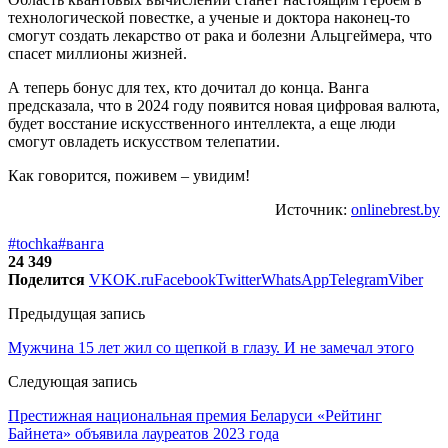
технологической повестке, а ученые и доктора наконец-то
смогут создать лекарство от рака и болезни Альцгеймера, что
спасет миллионы жизней.
А теперь бонус для тех, кто дочитал до конца. Ванга
предсказала, что в 2024 году появится новая цифровая валюта,
будет восстание искусственного интеллекта, а еще люди
смогут овладеть искусством телепатии.
Как говорится, поживем – увидим!
Источник:
onlinebrest.by
#tochka
#ванга
24 349
Поделится
VK
OK.ru
Facebook
Twitter
WhatsApp
Telegram
Viber
Предыдущая запись
Мужчина 15 лет жил со щепкой в глазу. И не замечал этого
Следующая запись
Престижная национальная премия Беларуси «Рейтинг
Байнета» объявила лауреатов 2023 года