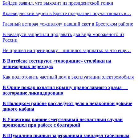
Байден заявил, что выходит из президентской гонки
Краеведческий музей в Бресте предлагает поучаствовать в…
Главный ветврач «оживлял» павший скот в Брестском районе
В Беларуси запретили продавать два вида мороженого из
России
Не пришел на тренировку – лишился зарплаты: за что еще…
В Витебске тестируют «говорящие» столбики на
пешеходных переходах
Как подготовить частный дом к эксплуатации электромобиля
В Орше пожар охватил крышу православного храма —
возгорание ликвидировано
В Полоцком районе расследуют дело о незаконной добыче
дикого кабана
В Ушачском районе смертельный несчастный случай
произошел при работе с болгаркой
В Шумилино пьяный задержанный завладел табельным