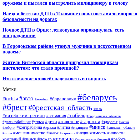
оружием и пытался выстрелить милиционеру в голову
Наезд и бегство: ДТП в Толочине снова поставило вопрос о
безопасности на дорогах
Ночное ДТП в Орше: легковушка опрокинулась, есть
пострадавший
В Городокском районе утонул мужчина в искусственном
водоеме
Житель Витебской области пригрозил газовщикам
пистолетом: что стало причиной?
Изготовление ключей: надежность и скорость
Метки
#беларусь
#авто
#tochka
#барановичи
#автобус
#брест
#брестская_область
#вело
#гибель
#витебский_регион
#германия
#гродненская_область
#зарплата
#дети
#животное
#дальнобойщик
#деньга
#здоровье
#китай
#минск
#контрабанда
#литва
#кража
#кобрин
#медицина
#минская_область
#мошенничество
#налог
#недвижимость
#новости
#наркотик
#мото
#польша
компаний
#пинск
#пожар
#работа
#путешествие
#пьяный