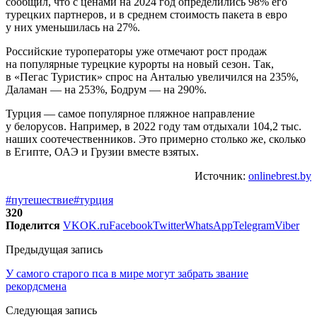
сообщил, что с ценами на 2024 год определились 98% его
турецких партнеров, и в среднем стоимость пакета в евро
у них уменьшилась на 27%.
Российские туроператоры уже отмечают рост продаж
на популярные турецкие курорты на новый сезон. Так,
в «Пегас Туристик» спрос на Анталью увеличился на 235%,
Даламан — на 253%, Бодрум — на 290%.
Турция — самое популярное пляжное направление
у белорусов. Например, в 2022 году там отдыхали 104,2 тыс.
наших соотечественников. Это примерно столько же, сколько
в Египте, ОАЭ и Грузии вместе взятых.
Источник:
onlinebrest.by
#путешествие
#турция
320
Поделится
VK
OK.ru
Facebook
Twitter
WhatsApp
Telegram
Viber
Предыдущая запись
У самого старого пса в мире могут забрать звание
рекордсмена
Следующая запись