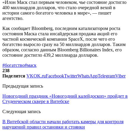
«Илон Маск стал первым человеком, чье состояние достигло
400 миллиардов долларов, что стало очередной вехой в
истории самого богатого человека в мире», — пишет
агентство.
Как сообщает Bloomberg, последним катализатором роста
состояния Маска стала инсайдерская продажа акций его
частной космической компании SpaceX, после чего его
богатство выросло сразу на 50 миллиардов долларов. Таким
образом, согласно данным Bloomberg Billionaires Index, его
состояние достигло 439,2 миллиарда долларов.
#богатство
#маск
238
Поделится
VK
OK.ru
Facebook
Twitter
WhatsApp
Telegram
Viber
Предыдущая запись
Новогодний праздник «Новогодний калейдоскоп» пройдет в
Студенческом сквере в Витебске
Следующая запись
В Витебской области начали работать камеры для контроля
нарушений правил остановки и стоянки