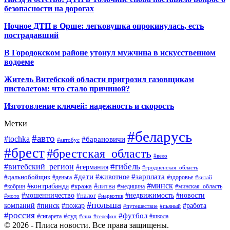
безопасности на дорогах
Ночное ДТП в Орше: легковушка опрокинулась, есть
пострадавший
В Городокском районе утонул мужчина в искусственном
водоеме
Житель Витебской области пригрозил газовщикам
пистолетом: что стало причиной?
Изготовление ключей: надежность и скорость
Метки
#беларусь
#авто
#tochka
#барановичи
#автобус
#брест
#брестская_область
#вело
#гибель
#витебский_регион
#германия
#гродненская_область
#зарплата
#дети
#животное
#дальнобойщик
#деньга
#здоровье
#китай
#минск
#контрабанда
#литва
#кража
#кобрин
#медицина
#минская_область
#мошенничество
#налог
#недвижимость
#новости
#наркотик
#мото
#польша
компаний
#пинск
#пожар
#работа
#путешествие
#пьяный
#россия
#футбол
#суд
#сигарета
#школа
#сша
#телефон
© 2026 - Плиса новости. Все права защищены.