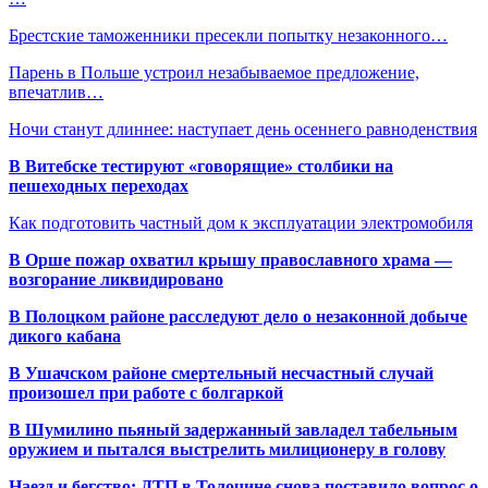
Брестские таможенники пресекли попытку незаконного…
Парень в Польше устроил незабываемое предложение,
впечатлив…
Ночи станут длиннее: наступает день осеннего равноденствия
В Витебске тестируют «говорящие» столбики на
пешеходных переходах
Как подготовить частный дом к эксплуатации электромобиля
В Орше пожар охватил крышу православного храма —
возгорание ликвидировано
В Полоцком районе расследуют дело о незаконной добыче
дикого кабана
В Ушачском районе смертельный несчастный случай
произошел при работе с болгаркой
В Шумилино пьяный задержанный завладел табельным
оружием и пытался выстрелить милиционеру в голову
Наезд и бегство: ДТП в Толочине снова поставило вопрос о