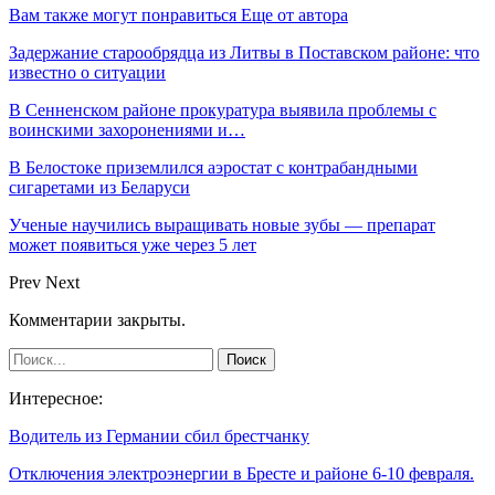
Вам также могут понравиться
Еще от автора
Задержание старообрядца из Литвы в Поставском районе: что
известно о ситуации
В Сенненском районе прокуратура выявила проблемы с
воинскими захоронениями и…
В Белостоке приземлился аэростат с контрабандными
сигаретами из Беларуси
Ученые научились выращивать новые зубы — препарат
может появиться уже через 5 лет
Prev
Next
Комментарии закрыты.
Интересное:
Водитель из Германии сбил брестчанку
Отключения электроэнергии в Бресте и районе 6-10 февраля.
…