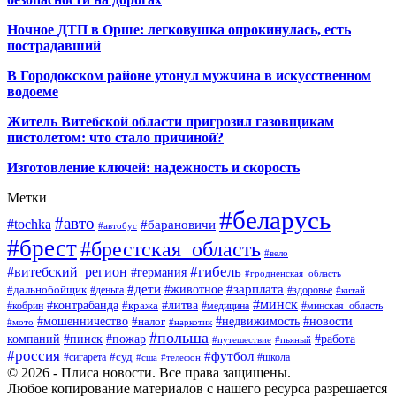
Ночное ДТП в Орше: легковушка опрокинулась, есть
пострадавший
В Городокском районе утонул мужчина в искусственном
водоеме
Житель Витебской области пригрозил газовщикам
пистолетом: что стало причиной?
Изготовление ключей: надежность и скорость
Метки
#беларусь
#авто
#tochka
#барановичи
#автобус
#брест
#брестская_область
#вело
#гибель
#витебский_регион
#германия
#гродненская_область
#зарплата
#дети
#животное
#дальнобойщик
#деньга
#здоровье
#китай
#минск
#контрабанда
#литва
#кража
#кобрин
#медицина
#минская_область
#мошенничество
#налог
#недвижимость
#новости
#наркотик
#мото
#польша
компаний
#пинск
#пожар
#работа
#путешествие
#пьяный
#россия
#футбол
#суд
#сигарета
#школа
#сша
#телефон
© 2026 - Плиса новости. Все права защищены.
Любое копирование материалов с нашего ресурса разрешается