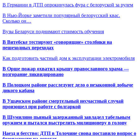
В Германии в ДТП опрокинулась фура с белоруской за рулем
В Нью-Йорке заметили популярный белорусский квас.
Сколько он…
Вузы Беларуси поднимают стоимость обучения
В Витебске тестируют «говорящие» столбики на
пешеходных переходах
Как подготовить частный дом к эксплуатации электромобиля
В Орше пожар охватил крышу православного храма —
возгорание ликвидировано
В Полоцком районе расследуют дело о незаконной добыче
дикого кабана
В Ушачском районе смертельный несчастный случай
произошел при работе с болгаркой
В Шумилино пьяный задержанный завладел табельным
оружием и пытался выстрелить милиционеру в голову
Наезд и бегство: ДТП в Толочине снова поставило вопрос о
безопасности на дорогах