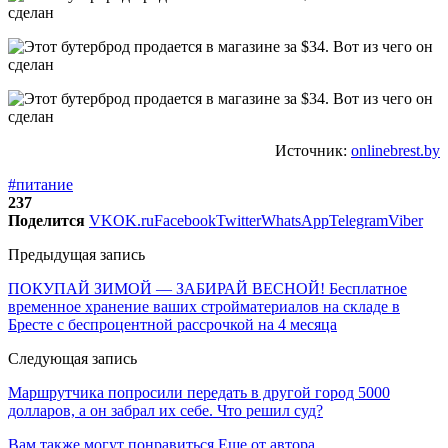
Источник:
onlinebrest.by
#питание
237
Поделится
VK
OK.ru
Facebook
Twitter
WhatsApp
Telegram
Viber
Предыдущая запись
ПОКУПАЙ ЗИМОЙ — ЗАБИРАЙ ВЕСНОЙ! Бесплатное
временное хранение ваших стройматериалов на складе в
Бресте с беспроцентной рассрочкой на 4 месяца
Следующая запись
Маршрутчика попросили передать в другой город 5000
долларов, а он забрал их себе. Что решил суд?
Вам также могут понравиться
Еще от автора