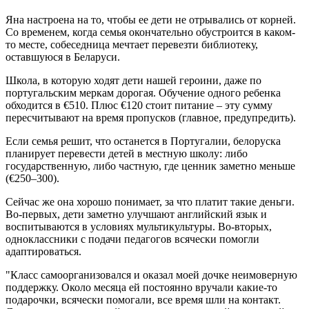
Яна настроена на то, чтобы ее дети не отрывались от корней.
Со временем, когда семья окончательно обустроится в каком-
то месте, собеседница мечтает перевезти библиотеку,
оставшуюся в Беларуси.
Школа, в которую ходят дети нашей героини, даже по
португальским меркам дорогая. Обучение одного ребенка
обходится в €510. Плюс €120 стоит питание – эту сумму
пересчитывают на время пропусков (главное, предупредить).
Если семья решит, что останется в Португалии, белоруска
планирует перевести детей в местную школу: либо
государственную, либо частную, где ценник заметно меньше
(€250–300).
Сейчас же она хорошо понимает, за что платит такие деньги.
Во-первых, дети заметно улучшают английский язык и
воспитываются в условиях мультикультуры. Во-вторых,
одноклассники с подачи педагогов всячески помогли
адаптироваться.
"Класс самоорганизовался и оказал моей дочке неимоверную
поддержку. Около месяца ей постоянно вручали какие-то
подарочки, всячески помогали, все время шли на контакт.