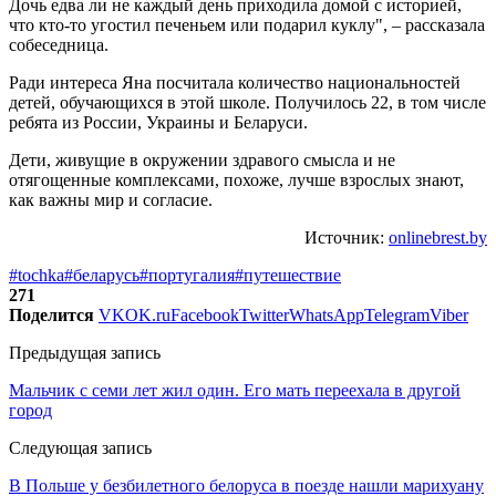
Дочь едва ли не каждый день приходила домой с историей,
что кто-то угостил печеньем или подарил куклу", – рассказала
собеседница.
Ради интереса Яна посчитала количество национальностей
детей, обучающихся в этой школе. Получилось 22, в том числе
ребята из России, Украины и Беларуси.
Дети, живущие в окружении здравого смысла и не
отягощенные комплексами, похоже, лучше взрослых знают,
как важны мир и согласие.
Источник:
onlinebrest.by
#tochka
#беларусь
#португалия
#путешествие
271
Поделится
VK
OK.ru
Facebook
Twitter
WhatsApp
Telegram
Viber
Предыдущая запись
Мальчик с семи лет жил один. Его мать переехала в другой
город
Следующая запись
В Польше у безбилетного белоруса в поезде нашли марихуану