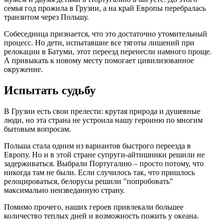
семья год прожила в Грузии, а на край Европы перебралась
транзитом через Польшу.
Собеседница признается, что это достаточно утомительный
процесс. Но дети, испытавшие все тяготы лишений при
релокации в Батуми, этот переезд перенесли намного проще.
А привыкать к новому месту помогает цивилизованное
окружение.
Испытать судьбу
В Грузии есть свои прелести: крутая природа и душевные
люди, но эта страна не устроила нашу героиню по многим
бытовым вопросам.
Польша стала одним из вариантов быстрого переезда в
Европу. Но и в этой стране супруги-айтишники решили не
задерживаться. Выбрали Португалию – просто потому, что
никогда там не были. Если случилось так, что пришлось
релоцироваться, белорусы решили "попробовать"
максимально неизведанную страну.
Помимо прочего, наших героев привлекали большее
количество теплых дней и возможность пожить у океана.