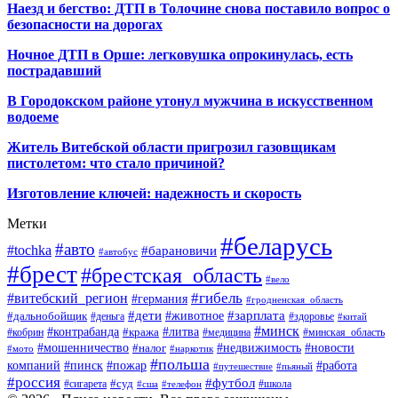
Наезд и бегство: ДТП в Толочине снова поставило вопрос о
безопасности на дорогах
Ночное ДТП в Орше: легковушка опрокинулась, есть
пострадавший
В Городокском районе утонул мужчина в искусственном
водоеме
Житель Витебской области пригрозил газовщикам
пистолетом: что стало причиной?
Изготовление ключей: надежность и скорость
Метки
#беларусь
#авто
#tochka
#барановичи
#автобус
#брест
#брестская_область
#вело
#гибель
#витебский_регион
#германия
#гродненская_область
#зарплата
#дети
#животное
#дальнобойщик
#деньга
#здоровье
#китай
#минск
#контрабанда
#литва
#кража
#кобрин
#медицина
#минская_область
#мошенничество
#налог
#недвижимость
#новости
#наркотик
#мото
#польша
компаний
#пинск
#пожар
#работа
#путешествие
#пьяный
#россия
#футбол
#суд
#сигарета
#школа
#сша
#телефон