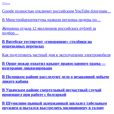
―…
Google полностью отключит российским YouTube-блогерам…
В Минстройархитектуры назвали регионы-лидеры по…
Женщина отдала 12 миллионов российских рублей за
подбор…
В Витебске тестируют «говорящие» столбики на
пешеходных переходах
Как подготовить частный дом к эксплуатации электромобиля
В Орше пожар охватил крышу православного храма —
возгорание ликвидировано
В Полоцком районе расследуют дело о незаконной добыче
дикого кабана
В Ушачском районе смертельный несчастный случай
произошел при работе с болгаркой
В Шумилино пьяный задержанный завладел табельным
оружием и пытался выстрелить милиционеру в голову