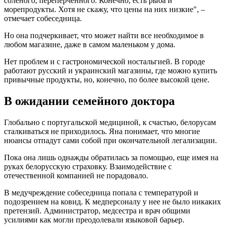
соленого, переперченного. Конечно, есть рыба и
морепродукты. Хотя не скажу, что цены на них низкие", –
отмечает собеседница.
Но она подчеркивает, что может найти все необходимое в
любом магазине, даже в самом маленьком у дома.
Нет проблем и с гастрономической ностальгией. В городе
работают русский и украинский магазины, где можно купить
привычные продукты, но, конечно, по более высокой цене.
В ожидании семейного доктора
Глобально с португальской медициной, к счастью, белорусам
сталкиваться не приходилось. Яна понимает, что многие
нюансы отпадут сами собой при окончательной легализации.
Пока она лишь однажды обратилась за помощью, еще имея на
руках белорусскую страховку. Взаимодействие с
отечественной компанией не порадовало.
В медучреждение собеседница попала с температурой и
подозрением на ковид. К медперсоналу у нее не было никаких
претензий. Администратор, медсестра и врач общими
усилиями как могли преодолевали языковой барьер.