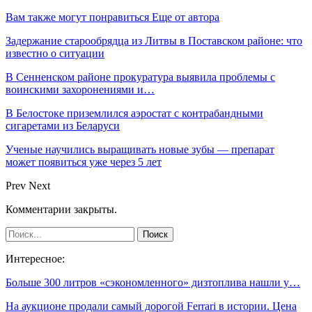
Вам также могут понравиться
Еще от автора
Задержание старообрядца из Литвы в Поставском районе: что
известно о ситуации
В Сенненском районе прокуратура выявила проблемы с
воинскими захоронениями и…
В Белостоке приземлился аэростат с контрабандными
сигаретами из Беларуси
Ученые научились выращивать новые зубы — препарат
может появиться уже через 5 лет
Prev
Next
Комментарии закрыты.
Интересное:
Больше 300 литров «сэкономленного» дизтоплива нашли у…
На аукционе продали самый дорогой Ferrari в истории. Цена