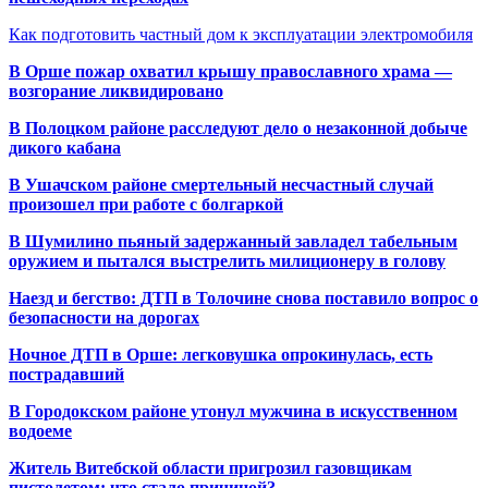
Как подготовить частный дом к эксплуатации электромобиля
В Орше пожар охватил крышу православного храма —
возгорание ликвидировано
В Полоцком районе расследуют дело о незаконной добыче
дикого кабана
В Ушачском районе смертельный несчастный случай
произошел при работе с болгаркой
В Шумилино пьяный задержанный завладел табельным
оружием и пытался выстрелить милиционеру в голову
Наезд и бегство: ДТП в Толочине снова поставило вопрос о
безопасности на дорогах
Ночное ДТП в Орше: легковушка опрокинулась, есть
пострадавший
В Городокском районе утонул мужчина в искусственном
водоеме
Житель Витебской области пригрозил газовщикам
пистолетом: что стало причиной?