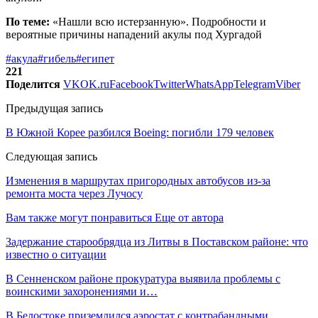
По теме:
«Нашли всю истерзанную». Подробности и
вероятные причины нападений акулы под Хургадой
#акула
#гибель
#египет
221
Поделится
VK
OK.ru
Facebook
Twitter
WhatsApp
Telegram
Viber
Предыдущая запись
В Южной Корее разбился Boeing: погибли 179 человек
Следующая запись
Изменения в маршрутах пригородных автобусов из-за
ремонта моста через Лучосу
Вам также могут понравиться
Еще от автора
Задержание старообрядца из Литвы в Поставском районе: что
известно о ситуации
В Сенненском районе прокуратура выявила проблемы с
воинскими захоронениями и…
В Белостоке приземлился аэростат с контрабандными