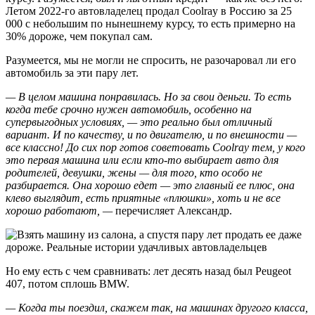
Летом 2022-го автовладелец продал Coolray в Россию за 25
000 с небольшим по нынешнему курсу, то есть примерно на
30% дороже, чем покупал сам.
Разумеется, мы не могли не спросить, не разочаровал ли его
автомобиль за эти пару лет.
— В целом машина понравилась. Но за свои деньги. То есть
когда тебе срочно нужен автомобиль, особенно на
супервыгодных условиях, — это реально был отличный
вариант. И по качеству, и по двигателю, и по внешности —
все классно! До сих пор готов советовать Coolray тем, у кого
это первая машина или если кто-то выбирает авто для
родителей, девушки, жены — для того, кто особо не
разбирается. Она хорошо едет — это главный ее плюс, она
клево выглядит, есть приятные «плюшки», хоть и не все
хорошо работают, —
перечисляет Александр.
Но ему есть с чем сравнивать: лет десять назад был Peugeot
407, потом сплошь BMW.
— Когда ты поездил, скажем так, на машинах другого класса,