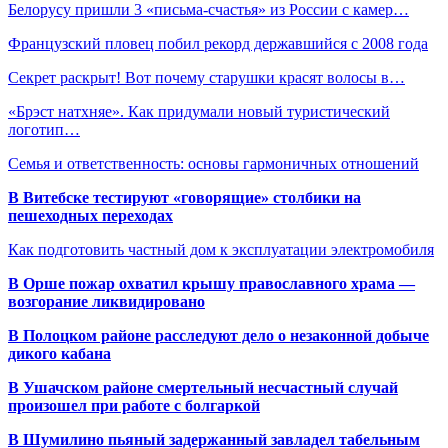
Белорусу пришли 3 «письма-счастья» из России с камер…
Французский пловец побил рекорд державшийся с 2008 года
Секрет раскрыт! Вот почему старушки красят волосы в…
«Брэст натхняе». Как придумали новый туристический
логотип…
Семья и ответственность: основы гармоничных отношений
В Витебске тестируют «говорящие» столбики на
пешеходных переходах
Как подготовить частный дом к эксплуатации электромобиля
В Орше пожар охватил крышу православного храма —
возгорание ликвидировано
В Полоцком районе расследуют дело о незаконной добыче
дикого кабана
В Ушачском районе смертельный несчастный случай
произошел при работе с болгаркой
В Шумилино пьяный задержанный завладел табельным