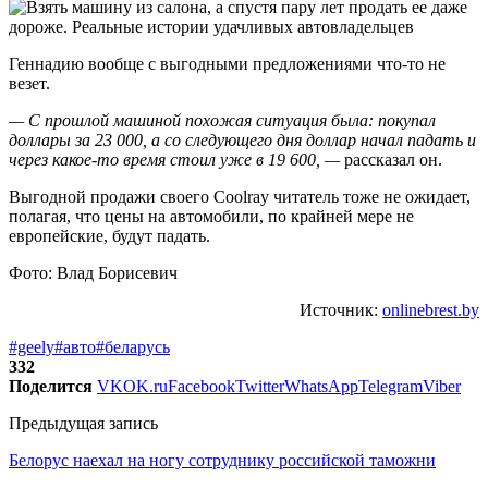
Геннадию вообще с выгодными предложениями что-то не
везет.
— С прошлой машиной похожая ситуация была: покупал
доллары за 23 000, а со следующего дня доллар начал падать и
через какое-то время стоил уже в 19 600, —
рассказал он.
Выгодной продажи своего Coolray читатель тоже не ожидает,
полагая, что цены на автомобили, по крайней мере не
европейские, будут падать.
Фото: Влад Борисевич
Источник:
onlinebrest.by
#geely
#авто
#беларусь
332
Поделится
VK
OK.ru
Facebook
Twitter
WhatsApp
Telegram
Viber
Предыдущая запись
Белорус наехал на ногу сотруднику российской таможни