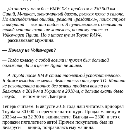
— До этого у меня был BMW X3 с пробегом в 230 000 км.
Синий, M-пакет, экономичный дизель, рыжая кожа в салоне.
Но еженедельные ошибки, ремонт «раздатки», поиск стуков
и вибраций — все это надоело. В путешествие с детьми на
такой машине ехать не хотелось, поэтому пошел за
Volkswagen Tiguan. Но в итоге купил Toyota RAV4,
—
рассказывает мужчина.
— Почему не Volkswagen?
— Тогда коляску с собой возили и нужен был большой
багажник, да и в целом Tiguan не зашел.
— А Toyota после BMW стала таблеткой успокоительного.
Я даже колодки не менял, делал только текущее ТО. Машина
не разочаровала точно: без всяких проблем возила по
Балканам в 2019-м и Украине в 2018-м, а дальше ехать было
некуда, —
вспоминает Дмитрий.
Теперь считаем. В августе 2018 года наш читатель приобрел
Toyota за 30 000 в пересчете на тот курс. Продал машину в
2023-м — за 32 300 в эквиваленте. Выгода — 2300, и это с
продажи пятилетнего авто! Причем покупатель был из
Беларуси — видно, понравилась ему машина.