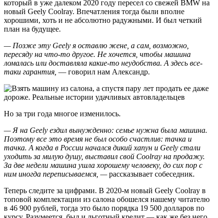
который в уже далеком 2020 году пересел со свежей BMW на
новый Geely Coolray. Впечатления тогда были вполне
хорошими, хоть и не абсолютно радужными. И был четкий
план на будущее.
— Позже эту Geely я оставлю жене, а сам, возможно,
пересяду на что-то другое. Не хочется, чтобы машина
ломалась или доставляла какие-то неудобства. А здесь все-
таки гарантия,
— говорил нам Александр.
Но за три года многое изменилось.
— Я на Geely ездил вынужденно: семье нужна была машина.
Поэтому все это время не был особо счастлив: тачка и
тачка. А когда в России начался дикий хапун и Geely стали
уходить за милую душу, выставил свой Coolray на продажу.
За две недели машина ушла хорошему человеку, до сих пор с
ним иногда переписываемся, —
рассказывает собеседник.
Теперь следите за цифрами. В 2020-м новый Geely Coolray в
топовой комплектации из салона обошелся нашему читателю
в 46 900 рублей, тогда это было порядка 19 500 долларов по
курсу. Разумеется, был и льготный кредит — как же без него.