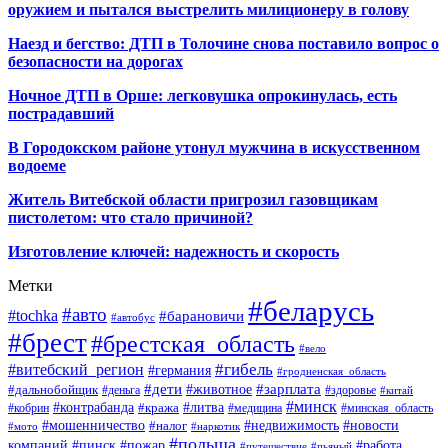
оружием и пытался выстрелить милиционеру в голову
Наезд и бегство: ДТП в Толочине снова поставило вопрос о
безопасности на дорогах
Ночное ДТП в Орше: легковушка опрокинулась, есть
пострадавший
В Городокском районе утонул мужчина в искусственном
водоеме
Житель Витебской области пригрозил газовщикам
пистолетом: что стало причиной?
Изготовление ключей: надежность и скорость
Метки
#беларусь
#авто
#tochka
#барановичи
#автобус
#брест
#брестская_область
#вело
#гибель
#витебский_регион
#германия
#гродненская_область
#зарплата
#дети
#животное
#дальнобойщик
#деньга
#здоровье
#китай
#минск
#контрабанда
#литва
#кража
#кобрин
#медицина
#минская_область
#мошенничество
#налог
#недвижимость
#новости
#наркотик
#мото
#польша
компаний
#пинск
#пожар
#работа
#путешествие
#пьяный