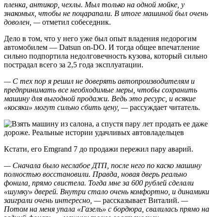
пленка, антикор, чехлы. Мыл только на одной мойке, у
знакомых, чтобы не поцарапали. В итоге машиной был очень
доволен, —
отметил собеседник.
Дело в том, что у него уже был опыт владения недорогим
автомобилем — Datsun on-DO. И тогда общее впечатление
сильно подпортила недолговечность кузова, который сильно
пострадал всего за 2,5 года эксплуатации.
— С тех пор я решил не доверять автопроизводителям и
предпринимать все необходимые меры, чтобы сохранить
машину для выгодной продажи. Ведь это ресурс, и всякие
«косяки» могут сильно сбить цену, —
рассуждает читатель.
Кстати, его Emgrand 7 до продажи пережил пару аварий.
— Сначала было неслабое ДТП, после него по каско машину
полностью восстановили. Правда, новая дверь реально
фонила, прямо свистела. Тогда мне за 600 рублей сделали
«шумку» дверей. Внутри стало очень комфортно, и динамики
заиграли очень интересно, —
рассказывает Виталий.
—
Потом на меня упала «Газель» с бордюра, свалилась прямо на