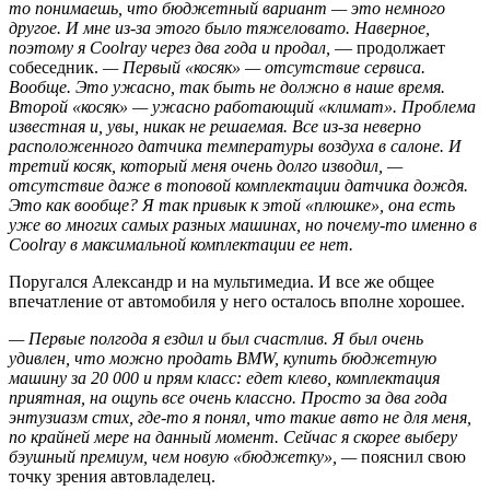
то понимаешь, что бюджетный вариант — это немного
другое. И мне из-за этого было тяжеловато. Наверное,
поэтому я Coolray через два года и продал,
— продолжает
собеседник.
— Первый «косяк» — отсутствие сервиса.
Вообще. Это ужасно, так быть не должно в наше время.
Второй «косяк» — ужасно работающий «климат». Проблема
известная и, увы, никак не решаемая. Все из-за неверно
расположенного датчика температуры воздуха в салоне. И
третий косяк, который меня очень долго изводил, —
отсутствие даже в топовой комплектации датчика дождя.
Это как вообще? Я так привык к этой «плюшке», она есть
уже во многих самых разных машинах, но почему-то именно в
Coolray в максимальной комплектации ее нет.
Поругался Александр и на мультимедиа. И все же общее
впечатление от автомобиля у него осталось вполне хорошее.
— Первые полгода я ездил и был счастлив. Я был очень
удивлен, что можно продать BMW, купить бюджетную
машину за 20 000 и прям класс: едет клево, комплектация
приятная, на ощупь все очень классно. Просто за два года
энтузиазм стих, где-то я понял, что такие авто не для меня,
по крайней мере на данный момент. Сейчас я скорее выберу
бэушный премиум, чем новую «бюджетку», —
пояснил свою
точку зрения автовладелец.