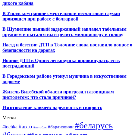
дикого кабана
В Ушачском районе смертельный несчастный случай
произошел при работе с болгаркой
В Шумилино пьяный задержанный завладел табельным
оружием и пытался выстрелить милиционеру в голову
Наезд и бегство: ДТП в Толочине снова поставило вопрос о
безопасности на дорогах
Ночное ДТП в Орше: легковушка опрокинулась, есть
пострадавший
В Городокском районе утонул мужчина в искусственном
водоеме
Житель Витебской области пригрозил газовщикам
пистолетом: что стало причиной?
Изготовление ключей: надежность и скорость
Метки
#беларусь
#авто
#tochka
#барановичи
#автобус
#брест