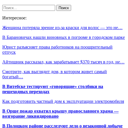
Интересное:
Женщина потеряла зрение из-за краски для волос — это не…
В Барановичах нашли виновных в погроме в городском парке
Юрист разъясняет права работников на поощрительный
отпуск
Айтишник рассказал, как зарабатывает $370 тысяч в год, не…
Смотрите, как выглядит дом, в котором живет самый
богатый…
В Витебске тестируют «говорящие» столбики на
пешеходных переходах
Как подготовить частный дом к эксплуатации электромобиля
В Орше пожар охватил крышу православного храма —
возгорание ликвидировано
В Полоцком районе расследуют дело о незаконной добыче