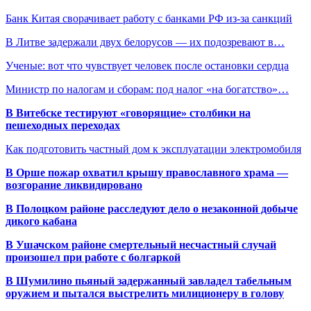
Банк Китая сворачивает работу с банками РФ из-за санкций
В Литве задержали двух белорусов — их подозревают в…
Ученые: вот что чувствует человек после остановки сердца
Министр по налогам и сборам: под налог «на богатство»…
В Витебске тестируют «говорящие» столбики на
пешеходных переходах
Как подготовить частный дом к эксплуатации электромобиля
В Орше пожар охватил крышу православного храма —
возгорание ликвидировано
В Полоцком районе расследуют дело о незаконной добыче
дикого кабана
В Ушачском районе смертельный несчастный случай
произошел при работе с болгаркой
В Шумилино пьяный задержанный завладел табельным
оружием и пытался выстрелить милиционеру в голову