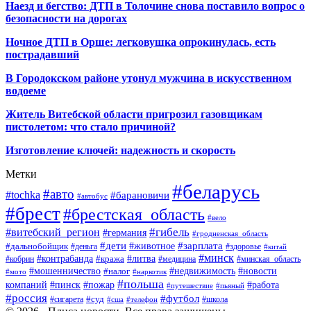
Наезд и бегство: ДТП в Толочине снова поставило вопрос о
безопасности на дорогах
Ночное ДТП в Орше: легковушка опрокинулась, есть
пострадавший
В Городокском районе утонул мужчина в искусственном
водоеме
Житель Витебской области пригрозил газовщикам
пистолетом: что стало причиной?
Изготовление ключей: надежность и скорость
Метки
#беларусь
#авто
#tochka
#барановичи
#автобус
#брест
#брестская_область
#вело
#гибель
#витебский_регион
#германия
#гродненская_область
#зарплата
#дети
#животное
#дальнобойщик
#деньга
#здоровье
#китай
#минск
#контрабанда
#литва
#кража
#кобрин
#медицина
#минская_область
#мошенничество
#налог
#недвижимость
#новости
#наркотик
#мото
#польша
компаний
#пинск
#пожар
#работа
#путешествие
#пьяный
#россия
#футбол
#суд
#сигарета
#школа
#сша
#телефон