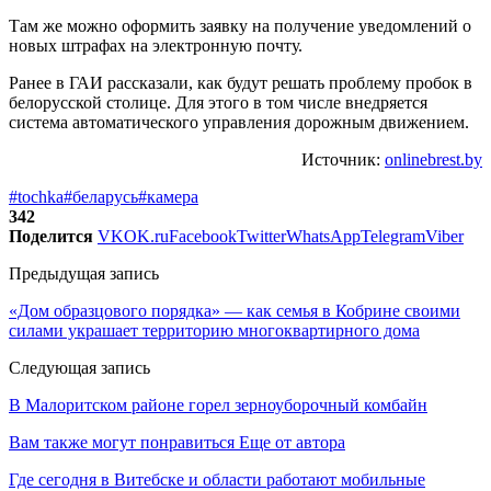
Там же можно оформить заявку на получение уведомлений о
новых штрафах на электронную почту.
Ранее в ГАИ рассказали, как будут решать проблему пробок в
белорусской столице. Для этого в том числе внедряется
система автоматического управления дорожным движением.
Источник:
onlinebrest.by
#tochka
#беларусь
#камера
342
Поделится
VK
OK.ru
Facebook
Twitter
WhatsApp
Telegram
Viber
Предыдущая запись
«Дом образцового порядка» — как семья в Кобрине своими
силами украшает территорию многоквартирного дома
Следующая запись
В Малоритском районе горел зерноуборочный комбайн
Вам также могут понравиться
Еще от автора
Где сегодня в Витебске и области работают мобильные