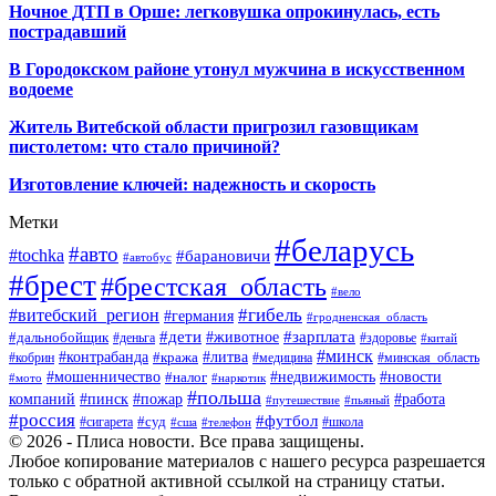
Ночное ДТП в Орше: легковушка опрокинулась, есть
пострадавший
В Городокском районе утонул мужчина в искусственном
водоеме
Житель Витебской области пригрозил газовщикам
пистолетом: что стало причиной?
Изготовление ключей: надежность и скорость
Метки
#беларусь
#авто
#tochka
#барановичи
#автобус
#брест
#брестская_область
#вело
#гибель
#витебский_регион
#германия
#гродненская_область
#зарплата
#дети
#животное
#дальнобойщик
#деньга
#здоровье
#китай
#минск
#контрабанда
#литва
#кража
#кобрин
#медицина
#минская_область
#мошенничество
#налог
#недвижимость
#новости
#наркотик
#мото
#польша
компаний
#пинск
#пожар
#работа
#путешествие
#пьяный
#россия
#футбол
#суд
#сигарета
#школа
#сша
#телефон
© 2026 - Плиса новости. Все права защищены.
Любое копирование материалов с нашего ресурса разрешается
только с обратной активной ссылкой на страницу статьи.