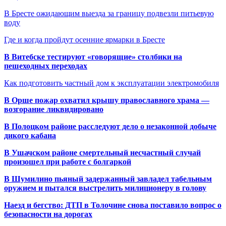
В Бресте ожидающим выезда за границу подвезли питьевую
воду
Где и когда пройдут осенние ярмарки в Бресте
В Витебске тестируют «говорящие» столбики на
пешеходных переходах
Как подготовить частный дом к эксплуатации электромобиля
В Орше пожар охватил крышу православного храма —
возгорание ликвидировано
В Полоцком районе расследуют дело о незаконной добыче
дикого кабана
В Ушачском районе смертельный несчастный случай
произошел при работе с болгаркой
В Шумилино пьяный задержанный завладел табельным
оружием и пытался выстрелить милиционеру в голову
Наезд и бегство: ДТП в Толочине снова поставило вопрос о
безопасности на дорогах