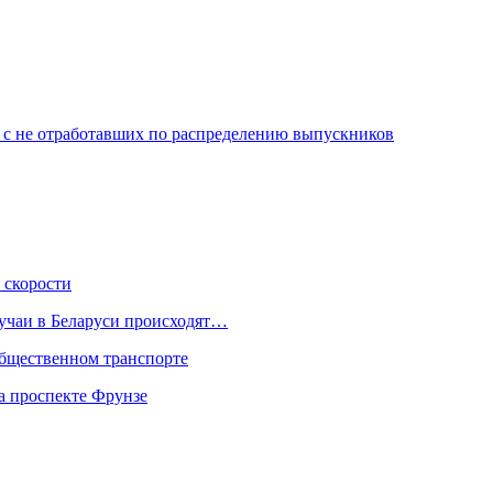
ти с не отработавших по распределению выпускников
 скорости
лучаи в Беларуси происходят…
общественном транспорте
а проспекте Фрунзе