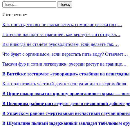
Интересное:
Как понять, что вы не высыпаетесь: сомнолог рассказал о…
Потеряли паспорт за границей: как вернуться из отпуска…
Вы никогда не станете руководителем, если делаете так.…
Что будет с организмом, если перестать пить воду? Отвечает…
Тысячи фур и сотни легковушек: очереди растут на границе…
В Витебске тестируют «говорящие» столбики на пешеходны
Как подготовить частный дом к эксплуатации электромобиля
В Орше пожар охватил крышу православного храма — воз
В Полоцком районе расследуют дело о незаконной добыче д
В Ушачском районе смертельный несчастный случай произо
В Шумилино пьяный задержанный завладел табельным ору