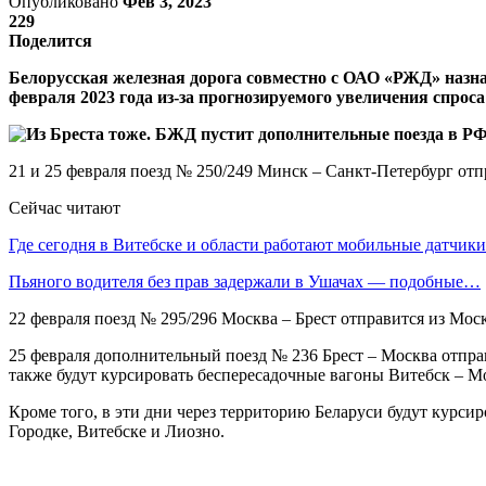
Опубликовано
Фев 3, 2023
229
Поделится
Белорусская железная дорога совместно с ОАО «РЖД» назна
февраля 2023 года из-за прогнозируемого увеличения спро
21 и 25 февраля поезд № 250/249 Минск – Санкт-Петербург отпр
Сейчас читают
Где сегодня в Витебске и области работают мобильные датчи
Пьяного водителя без прав задержали в Ушачах — подобные…
22 февраля поезд № 295/296 Москва – Брест отправится из Моск
25 февраля дополнительный поезд № 236 Брест – Москва отправи
также будут курсировать беспересадочные вагоны Витебск – М
Кроме того, в эти дни через территорию Беларуси будут курс
Городке, Витебске и Лиозно.