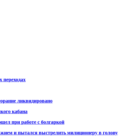
х переходах
горание ликвидировано
икого кабана
шел при работе с болгаркой
жием и пытался выстрелить милиционеру в голову