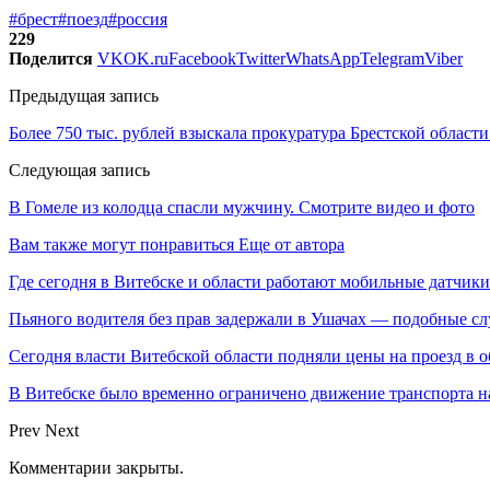
#брест
#поезд
#россия
229
Поделится
VK
OK.ru
Facebook
Twitter
WhatsApp
Telegram
Viber
Предыдущая запись
Более 750 тыс. рублей взыскала прокуратура Брестской облас
Следующая запись
В Гомеле из колодца спасли мужчину. Смотрите видео и фото
Вам также могут понравиться
Еще от автора
Где сегодня в Витебске и области работают мобильные датчики
Пьяного водителя без прав задержали в Ушачах — подобные с
Сегодня власти Витебской области подняли цены на проезд в 
В Витебске было временно ограничено движение транспорта н
Prev
Next
Комментарии закрыты.