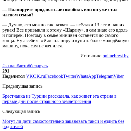
— Планируете продавать автомобиль или он уже стал
членом семьи?
— Думаю, его можно так назвать — всё-таки 13 лет в наших
руках! Все привыкли к этому «Шарану», я сам знаю его вдоль
и поперёк. Поэтому в семье минивэн останется до самого
конца. Ну а себе я всё же планирую купить более молодёжную
машину, пока сам не женился.
Источник:
onlinebrest.by
#sharan
#авто
#беларусь
291
Поделится
VK
OK.ru
Facebook
Twitter
WhatsApp
Telegram
Viber
Предыдущая запись
Брестчанка из Турции рассказала, как живет эта страна в
первые дни после страшного землетрясения
Следующая запись
Могут ли дети самостоятельно заказывать такси и ездить без
родителей