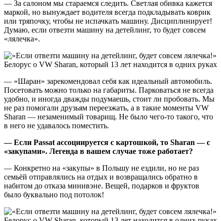
— За салоном мы стараемся следить. Светлая обивка кажется
маркой, но вынуждает водителя всегда подкладывать коврик
или тряпочку, чтобы не испачкать машину. Дисциплинирует!
Думаю, если отвезти машину на детейлинг, то будет совсем
«лялечка».
— «Шаран» зарекомендовал себя как идеальный автомобиль.
Посетовать можно только на габариты. Парковаться не всегда
удобно, и иногда дважды подумаешь, стоит ли пробовать. Мы
не раз помогали друзьям переезжать, а в такие моменты VW
Sharan — незаменимый товарищ. Не было чего-то такого, что
в него не удавалось поместить.
— Если
Passat
ассоциируется с картошкой, то
Sharan
— с
«закупами». Легенда в вашем случае тоже работает?
— Конкретно на «закупы» в Польшу не ездили, но не раз
семьёй отправлялись на отдых и возвращались обратно в
набитом до отказа минивэне. Вещей, подарков и фруктов
было буквально под потолок!