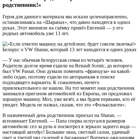
родственник!»
Героя для данного материала мы искали целенаправленно,
останавливаясь на «Шаранах», что давно находятся в одних
руках. Этот минивэн на съёмку привёз Евгений — у его
родных автомобиль уже 13 лет.
— У нас обычная белорусская семья из четырёх человек.
Родители долгое время ездили на Renault Scenic, до которого
был VW Passat. Они думали поменять «француза» на какой-
либо седан, поэтому ездили по авторынкам в поиске
подходящего варианта. К сожалению, ничего
привлекательного не нашли. На тот момент наш родственник
занимался пригоном автомобилей из Европы, он предложил
хорошую машину. Мол, уже везёт, а мы будем первыми, кто её
увидит. Модель не назвал, сказав, что это «Фольксваген».
В назначенный день родственник приехал на Sharan, —
вспоминает Евгений. — Папа сперва испугался размеров
автомобиля: сел за руль и посмотрел в зеркало заднего вида —
настоящий автобус! Большие окна, светлый салон, удачный
цвет и третий ряд сидений в багажнике! Вопреки ожиданиям,