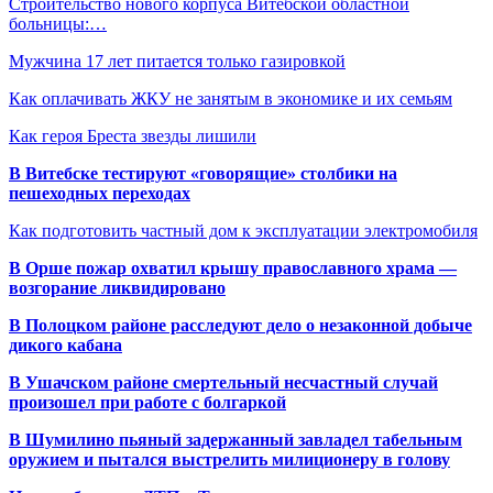
Строительство нового корпуса Витебской областной
больницы:…
Мужчина 17 лет питается только газировкой
Как оплачивать ЖКУ не занятым в экономике и их семьям
Как героя Бреста звезды лишили
В Витебске тестируют «говорящие» столбики на
пешеходных переходах
Как подготовить частный дом к эксплуатации электромобиля
В Орше пожар охватил крышу православного храма —
возгорание ликвидировано
В Полоцком районе расследуют дело о незаконной добыче
дикого кабана
В Ушачском районе смертельный несчастный случай
произошел при работе с болгаркой
В Шумилино пьяный задержанный завладел табельным
оружием и пытался выстрелить милиционеру в голову