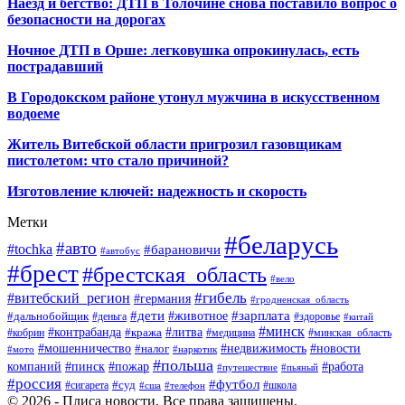
Наезд и бегство: ДТП в Толочине снова поставило вопрос о
безопасности на дорогах
Ночное ДТП в Орше: легковушка опрокинулась, есть
пострадавший
В Городокском районе утонул мужчина в искусственном
водоеме
Житель Витебской области пригрозил газовщикам
пистолетом: что стало причиной?
Изготовление ключей: надежность и скорость
Метки
#беларусь
#авто
#tochka
#барановичи
#автобус
#брест
#брестская_область
#вело
#гибель
#витебский_регион
#германия
#гродненская_область
#зарплата
#дети
#животное
#дальнобойщик
#деньга
#здоровье
#китай
#минск
#контрабанда
#литва
#кража
#кобрин
#медицина
#минская_область
#мошенничество
#налог
#недвижимость
#новости
#наркотик
#мото
#польша
компаний
#пинск
#пожар
#работа
#путешествие
#пьяный
#россия
#футбол
#суд
#сигарета
#школа
#сша
#телефон
© 2026 - Плиса новости. Все права защищены.